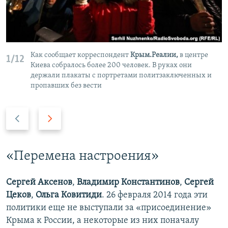
Как сообщает корреспондент
Крым.Реалии,
в центре
1/12
Киева собралось более 200 человек. В руках они
держали плакаты с портретами политзаключенных и
пропавших без вести
П
С
р
л
е
е
д
д
​«Перемена настроения»
ы
у
д
ю
Сергей Аксенов
,
Владимир Константинов
,
Сергей
у
щ
Цеков
,
Ольга Ковитиди
. 26 февраля 2014 года эти
щ
и
политики еще не выступали за «присоединение»
и
й
Крыма к России, а некоторые из них поначалу
й
с