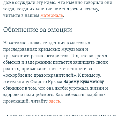
даже осуждали эту идею. Что именно говорили они
с
л
тогда, когда их мнение поменялось и почему,
л
а
читайте в нашем
материале
.
а
й
й
д
Обвинение за эмоции
д
Наметилась новая тенденция в массовых
преследованиях крымских мусульман и
крымскотатарских активистов. Тех, кто во время
обысков и задержаний пытается защищать своих
родных, привлекают к ответственности за
«оскорбление правоохранителей». К примеру,
жительницу Старого Крыма
Зарему Куламетову
обвиняют в том, что она якобы угрожала жизни и
здоровью полицейского. Как избежать подобных
провокаций, читайте
здесь
.