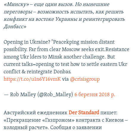
«Минску» ‒ еще один вызов. Но нынешние
переговоры ‒ возможность испытать, как решить
конфликт на востоке Украины и реинтегрировать
Донбасс»
Opening in Ukraine? "Peacekping mission distant
possibility. Far from clear Moscow seeks exit.Resistance
among Ukr lders to Minsk another challenge. But
current talks=opening to test how to settle eastern Ukr
conflict & reintegrate Donbas.
https://t.co/u1n6Y16vmK
via
@crisisgroup
— Rob Malley (@Rob_Malley)
6 березня 2018 р.
​Австрийский ежедневник
Der Standard
пишет:
«Прекращение «Газпромом» контракта с Киевом ‒
холодный расчет». Сообщая о заявлении