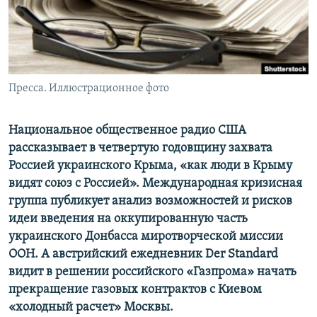
ПРИСОЕДИНЯЙТЕСЬ!
ПОБЕДИТЕЛЕЙ НЕ СУДЯТ?
КРЫМ.НЕПОКОРЕННЫЙ
ELIFBE
Пресса. Иллюстрационное фото
УКРАИНСКАЯ ПРОБЛЕМА КРЫМА
Все сайты RFE/RL
Национальное общественное радио США
рассказывает в четвертую годовщину захвата
Россией украинского Крыма, «как люди в Крыму
видят союз с Россией». Международная кризисная
группа публикует анализ возможностей и рисков
идеи введения на оккупированную часть
украинского Донбасса миротворческой миссии
ООН. А австрийский ежедневник Der Standard
видит в решении российского «Газпрома» начать
прекращение газовых контрактов с Киевом
«холодный расчет» Москвы.