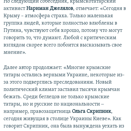
Но следующий собеседник, крымскотатарский
активист
Нариман Джелялов
, отмечает: «Сегодня в
Крыму – атмосфера страха. Только маленькая
группка людей, которые полностью влюблены в
Путина, чувствуют себя хорошо, потому что могут
говорить то, что думают. Любой с критическим
взглядом скорее всего побоится высказывать свое
мнение».
Далее автор продолжает: «Многие крымские
татары остались верными Украине, некоторые из-
за этого подверглись преследованиям. Новый
политический климат заставил тысячи крымчан
бежать. Среди беглецов не только крымские
татары, но и русские по национальности ‒
например, правозащитница
Ольга Скрипник
,
сегодня живущая в столице Украины Киеве». Как
говорит Скрипник, она была вынуждена уехать из