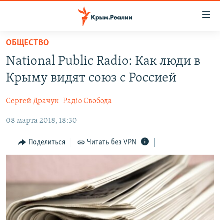
Доступность
ссылки
Вернуться
ОБЩЕСТВО
к
НОВОСТИ
National Public Radio: Как люди в
основному
СПЕЦПРОЕКТЫ
содержанию
Крыму видят союз с Россией
ВОДА
Вернутся
ГРУЗ 200
к
Сергей Драчук
Радіо Свобода
ИСТОРИЯ
КАРТА ВОЕННЫХ ОБЪЕКТОВ КРЫМА
главной
08 марта 2018, 18:30
ЕЩЕ
11 ЛЕТ ОККУПАЦИИ КРЫМА. 11 ИСТОРИЙ СОПРОТИВЛЕНИЯ
навигации
Вернутся
РАДІО СВОБОДА
ИНТЕРАКТИВ
Поделиться
Читать без VPN
к
КАК ОБОЙТИ БЛОКИРОВКУ
ИНФОГРАФИКА
поиску
ТЕЛЕПРОЕКТ КРЫМ.РЕАЛИИ
Українською
СОВЕТЫ ПРАВОЗАЩИТНИКОВ
Qırımtatar
ПРОПАВШИЕ БЕЗ ВЕСТИ