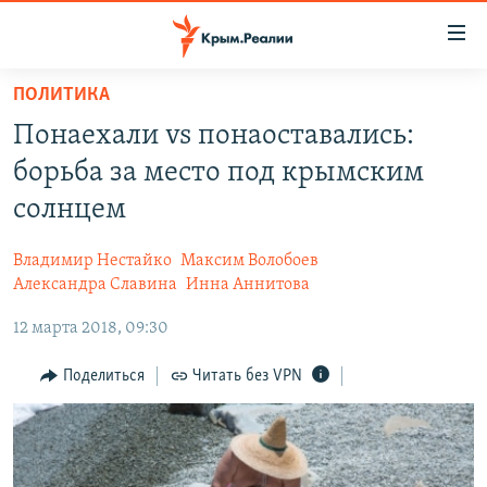
Доступность
ссылки
Вернуться
ПОЛИТИКА
к
НОВОСТИ
Понаехали vs понаоставались:
основному
СПЕЦПРОЕКТЫ
содержанию
борьба за место под крымским
ВОДА
Вернутся
ГРУЗ 200
солнцем
к
ИСТОРИЯ
КАРТА ВОЕННЫХ ОБЪЕКТОВ КРЫМА
главной
Владимир Нестайко
Максим Волобоев
ЕЩЕ
11 ЛЕТ ОККУПАЦИИ КРЫМА. 11 ИСТОРИЙ СОПРОТИВЛЕНИЯ
навигации
Александра Славина
Инна Аннитова
Вернутся
РАДІО СВОБОДА
ИНТЕРАКТИВ
12 марта 2018, 09:30
к
КАК ОБОЙТИ БЛОКИРОВКУ
ИНФОГРАФИКА
поиску
Поделиться
Читать без VPN
ТЕЛЕПРОЕКТ КРЫМ.РЕАЛИИ
Українською
СОВЕТЫ ПРАВОЗАЩИТНИКОВ
Qırımtatar
ПРОПАВШИЕ БЕЗ ВЕСТИ