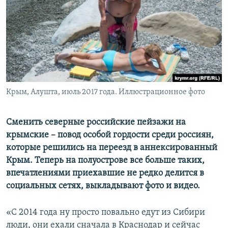
ПРИСОЕДИНЯЙТЕСЬ!
ПОБЕДИТЕЛЕЙ НЕ СУДЯТ?
КРЫМ.НЕПОКОРЕННЫЙ
ELIFBE
УКРАИНСКАЯ ПРОБЛЕМА КРЫМА
Все сайты RFE/RL
Крым, Алушта, июль 2017 года. Иллюстрационное фото
Сменить северные российские пейзажи на
крымские – повод особой гордости среди россиян,
которые решились на переезд в аннексированный
Крым. Теперь на полуострове все больше таких,
впечатлениями приехавшие не редко делится в
социальных сетях, выкладывают фото и видео.
«С 2014 года ну просто повально едут из Сибири
люди, они ехали сначала в Краснодар и сейчас