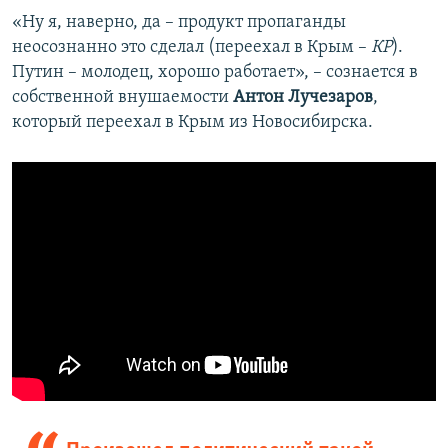
«Ну я, наверно, да – продукт пропаганды
неосознанно это сделал (переехал в Крым –
КР
).
Путин – молодец, хорошо работает», – сознается в
собственной внушаемости
Антон Лучезаров
,
который переехал в Крым из Новосибирска.