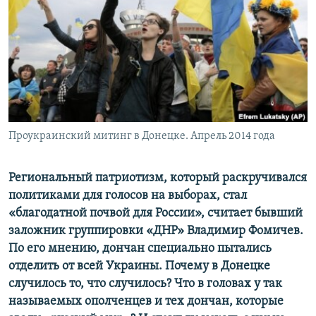
ПРИСОЕДИНЯЙТЕСЬ!
ПОБЕДИТЕЛЕЙ НЕ СУДЯТ?
КРЫМ.НЕПОКОРЕННЫЙ
ELIFBE
УКРАИНСКАЯ ПРОБЛЕМА КРЫМА
Все сайты RFE/RL
Проукраинский митинг в Донецке. Апрель 2014 года
Региональный патриотизм, который раскручивался
политиками для голосов на выборах, стал
«благодатной почвой для России», считает бывший
заложник группировки «ДНР» Владимир Фомичев.
По его мнению, дончан специально пытались
отделить от всей Украины. Почему в Донецке
случилось то, что случилось? Что в головах у так
называемых ополченцев и тех дончан, которые