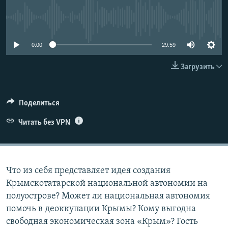
ПРИСОЕДИНЯЙТЕСЬ!
ПОБЕДИТЕЛЕЙ НЕ СУДЯТ?
No media source currently available
КРЫМ.НЕПОКОРЕННЫЙ
0:00
29:59
ELIFBE
УКРАИНСКАЯ ПРОБЛЕМА КРЫМА
Загрузить
Все сайты RFE/RL
Поделиться
Читать без VPN
Что из себя представляет идея создания
Крымскотатарской национальной автономии на
полуострове? Может ли национальная автономия
помочь в деоккупации Крымы? Кому выгодна
свободная экономическая зона «Крым»? Гость