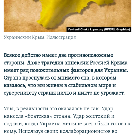
ПРИСОЕДИНЯЙТЕСЬ!
ПОБЕДИТЕЛЕЙ НЕ СУДЯТ?
КРЫМ.НЕПОКОРЕННЫЙ
ELIFBE
Украинский Крым. Иллюстрация
УКРАИНСКАЯ ПРОБЛЕМА КРЫМА
Все сайты RFE/RL
Всякое действо имеет две противоположные
стороны. Даже трагедия аннексии Россией Крыма
имеет ряд положительных факторов для Украины.
Страна проснулась от мнимого сна, в котором
казалось, что мы живем в стабильном мире и
суверенитету страны ничто и никто не угрожает.
Увы, в реальности это оказалось не так. Удар
нанесла «братская» страна. Удар жестокий и
подлый, когда Украина меньше всего была готова к
нему. Используя своих коллаборационистов во