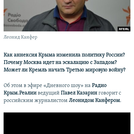
ПРИСОЕДИНЯЙТЕСЬ!
ПОБЕДИТЕЛЕЙ НЕ СУДЯТ?
КРЫМ.НЕПОКОРЕННЫЙ
ELIFBE
Леонид Канфер
УКРАИНСКАЯ ПРОБЛЕМА КРЫМА
Все сайты RFE/RL
Как аннексия Крыма изменила политику России?
Почему Москва идет на эскалацию с Западом?
Может ли Кремль начать Третью мировую войну?
Об этом в эфире «Дневного шоу» на
Радио
Крым.Реалии
ведущий
Павел Казарин
говорит с
российским журналистом
Леонидом Канфером
.