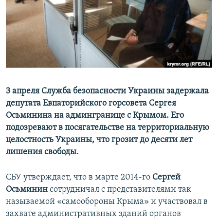
ПРИСОЕДИНЯЙТЕСЬ!
ПОБЕДИТЕЛЕЙ НЕ СУДЯТ?
КРЫМ.НЕПОКОРЕННЫЙ
ELIFBE
УКРАИНСКАЯ ПРОБЛЕМА КРЫМА
Все сайты RFE/RL
3 апреля Служба безопасности Украины задержала
депутата Евпаторийского горсовета Сергея
Осьминина на админгранице с Крымом. Его
подозревают в посягательстве на территориальную
целостность Украины, что грозит до десяти лет
лишения свободы.
СБУ утверждает, что в марте 2014-го
Сергей
Осьминин
сотрудничал с представителями так
называемой «самообороны Крыма» и участвовал в
захвате административных зданий органов