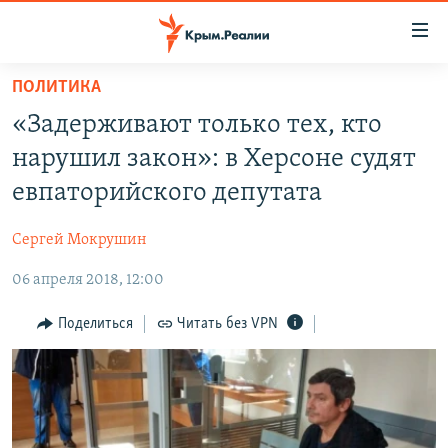
Доступность
ссылки
Вернуться
ПОЛИТИКА
к
НОВОСТИ
«Задерживают только тех, кто
основному
СПЕЦПРОЕКТЫ
содержанию
нарушил закон»: в Херсоне судят
ВОДА
Вернутся
ГРУЗ 200
евпаторийского депутата
к
ИСТОРИЯ
КАРТА ВОЕННЫХ ОБЪЕКТОВ КРЫМА
главной
Сергей Мокрушин
ЕЩЕ
11 ЛЕТ ОККУПАЦИИ КРЫМА. 11 ИСТОРИЙ СОПРОТИВЛЕНИЯ
навигации
Вернутся
06 апреля 2018, 12:00
РАДІО СВОБОДА
ИНТЕРАКТИВ
к
КАК ОБОЙТИ БЛОКИРОВКУ
ИНФОГРАФИКА
Поделиться
Читать без VPN
поиску
ТЕЛЕПРОЕКТ КРЫМ.РЕАЛИИ
Українською
СОВЕТЫ ПРАВОЗАЩИТНИКОВ
Qırımtatar
ПРОПАВШИЕ БЕЗ ВЕСТИ