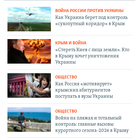
ВОЙНА РОССИИ ПРОТИВ УКРАИНЫ
Как Украина берет под контроль
«сухопутный коридор» в Крым
КРЫМ И ВОЙНА
«Стереть Киев с лица земли». Кто
в Крыму хочет уничтожения
Украины
ОБЩЕСТВО
Как Россия «мотивирует»
крымских абитуриентов
поступать в вузы Украины
ОБЩЕСТВО
Война на пляжах и тотальный
контроль: главные вызовы
курортного сезона-2026 в Крыму