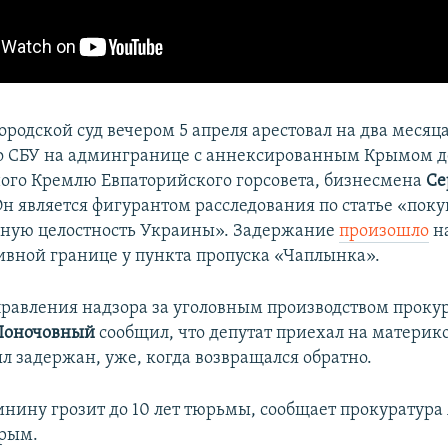
родской суд вечером 5 апреля арестовал на два месяц
о СБУ на админгранице с аннексированным Крымом д
ого Кремлю Евпаторийского горсовета, бизнесмена
Се
Он является фигурантом расследования по статье «пок
ьную целостность Украины». Задержание
произошло
н
вной границе у пункта пропуска «Чаплынка».
равления надзора за уголовным производством проку
Поночовный
сообщил, что депутат приехал на материк
л задержан, уже, когда возвращался обратно.
нину грозит до 10 лет тюрьмы, сообщает прокуратур
Крым.