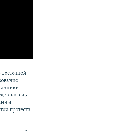
о-восточной
рование
аничники
едставитель
раины
той протеста