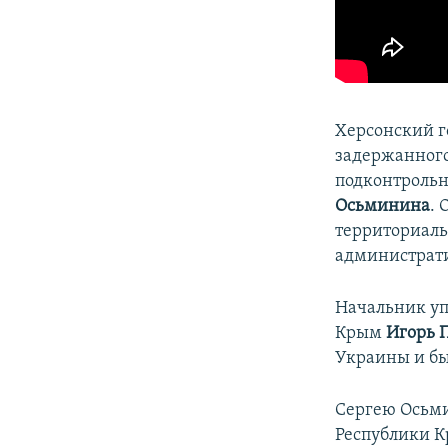
Херсонский го
задержанног
подконтрольн
Осьминина
. 
территориал
администрати
Начальник уп
Крым
Игорь 
Украины и бы
Сергею Осьми
Республики 