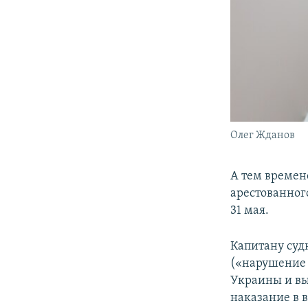
Олег Жданов
А тем времен
арестованног
31 мая.
Капитану суд
(«нарушение 
Украины и вы
наказание в в