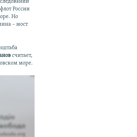
сследований
флот России
оре. Но
чина – мост
енштаба
анов
считает,
зовском море.