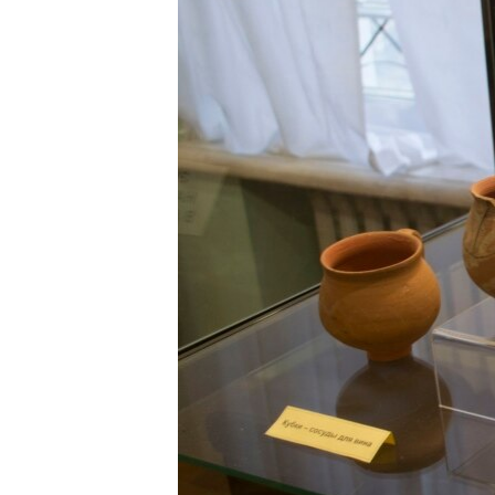
ПОБЕДИТЕЛЕЙ НЕ СУДЯТ?
КРЫМ.НЕПОКОРЕННЫЙ
ELIFBE
УКРАИНСКАЯ ПРОБЛЕМА КРЫМА