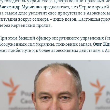
​Руководитель украинского Центра военно-правовых и
Александр Мусиенко
предполагает, что Черноморский 
на самом деле увеличит свое присутствие в Азовском м
ситуация вокруг сейнера – лишь повод. Настоящая при
через Керченский пролив.
При этом бывший офицер оперативного управления Г
Вооруженных сил Украины, полковник запаса
Олег Жд
ожет прибегнуть и к более агрессивным действиям в А