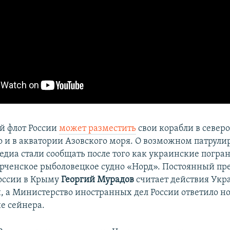
й флот России
может разместить
свои корабли в север
о и в акватории Азовского моря. О возможном патрули
едиа стали сообщать после того как украинские погр
рченское рыболовецкое судно «Норд». Постоянный пр
оссии в Крыму
Георгий Мурадов
считает действия Ук
 а Министерство иностранных дел России ответило но
е сейнера.