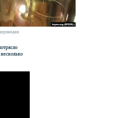
идерландах
потрясло
 несколько