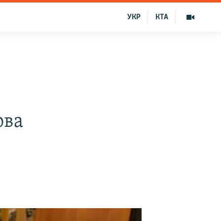
УКР
КТА
ова