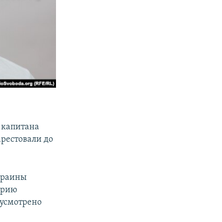
у капитана
 арестовали до
Украины
орию
дусмотрено