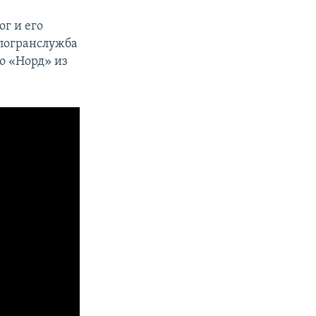
ог и его
спогранслужба
о «Норд» из