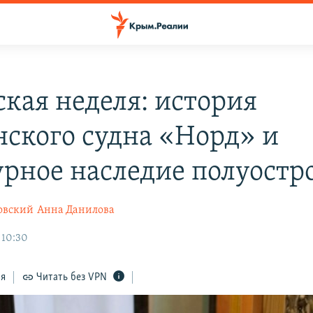
кая неделя: история
нского судна «Норд» и
урное наследие полуостр
овский
Анна Данилова
 10:30
ся
Читать без VPN