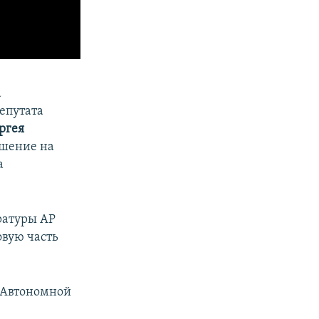
а
епутата
ргея
ушение на
а
ратуры АР
овую часть
а Автономной