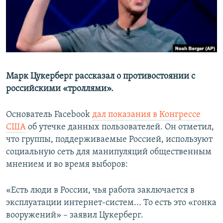
ПРИСОЕДИНЯЙТЕСЬ!
ПОБЕДИТЕЛЕЙ НЕ СУДЯТ?
КРЫМ.НЕПОКОРЕННЫЙ
ELIFBE
УКРАИНСКАЯ ПРОБЛЕМА КРЫМА
Все сайты RFE/RL
Марк Цукерберг рассказал о противостоянии с
российскими «троллями».
Основатель Facebook
дал показания в Конгрессе
США
об утечке данных пользователей. Он отметил,
что группы, поддерживаемые Россией, используют
социальную сеть для манипуляций общественным
мнением и во время выборов:
«Есть люди в России, чья работа заключается в
эксплуатации интернет-систем... То есть это «гонка
вооружений» – заявил Цукерберг.