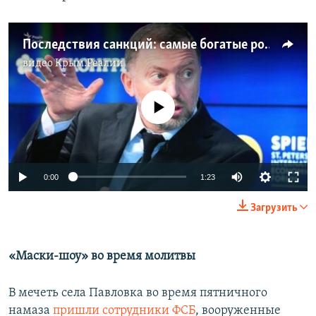
Последствия санкций: самые богатые россияне потеряли почти 12 миллиардов долларов (видео)
видео
Крым.Реалии
No media source currently available
0:00
1:23
Загрузить
«Маски-шоу» во время молитвы
В мечеть села Павловка во время пятничного
намаза
пришли сотрудники ФСБ
, вооруженные