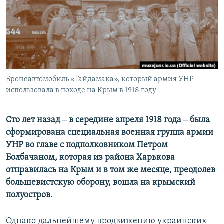
ПРИСОЕДИНЯЙТЕСЬ!
ПОБЕДИТЕЛЕЙ НЕ СУДЯТ?
КРЫМ.НЕПОКОРЕННЫЙ
ELIFBE
УКРАИНСКАЯ ПРОБЛЕМА КРЫМА
Все сайты RFE/RL
Бронеавтомобиль «Гайдамака», который армия УНР
использовала в походе на Крым в 1918 году
Сто лет назад ‒ в середине апреля 1918 года ‒ была
сформирована специальная военная группа армии
УНР во главе с подполковником Петром
Болбачаном, которая из района Харькова
отправилась на Крым и в том же месяце, преодолев
большевистскую оборону, вошла на крымский
полуостров.
Однако дальнейшему продвижению украинских