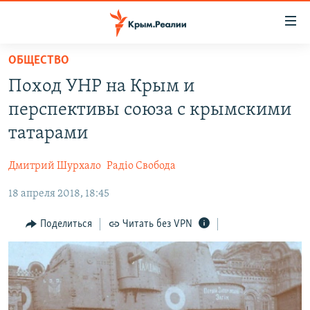
Доступность
ссылки
Вернуться
ОБЩЕСТВО
к
НОВОСТИ
Поход УНР на Крым и
основному
СПЕЦПРОЕКТЫ
содержанию
перспективы союза с крымскими
ВОДА
Вернутся
ГРУЗ 200
татарами
к
ИСТОРИЯ
КАРТА ВОЕННЫХ ОБЪЕКТОВ КРЫМА
главной
Дмитрий Шурхало
Радіо Свобода
ЕЩЕ
11 ЛЕТ ОККУПАЦИИ КРЫМА. 11 ИСТОРИЙ СОПРОТИВЛЕНИЯ
навигации
Вернутся
18 апреля 2018, 18:45
РАДІО СВОБОДА
ИНТЕРАКТИВ
к
КАК ОБОЙТИ БЛОКИРОВКУ
ИНФОГРАФИКА
Поделиться
Читать без VPN
поиску
ТЕЛЕПРОЕКТ КРЫМ.РЕАЛИИ
Українською
СОВЕТЫ ПРАВОЗАЩИТНИКОВ
Qırımtatar
ПРОПАВШИЕ БЕЗ ВЕСТИ