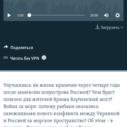
No media source currently available
ПРИСОЕДИНЯЙТЕСЬ!
ПОБЕДИТЕЛЕЙ НЕ СУДЯТ?
КРЫМ.НЕПОКОРЕННЫЙ
0:00
29:59
ELIFBE
Загрузить
УКРАИНСКАЯ ПРОБЛЕМА КРЫМА
Все сайты RFE/RL
Поделиться
Читать без VPN
Улучшилась ли жизнь крымчан через четыре года
после аннексии полуострова Россией? Чем будет
полезен для жителей Крыма Керченский мост?
Война за море: почему рыбаки оказались
заложниками нового конфликта между Украиной
и Россией за морское пространство? Об этом – в