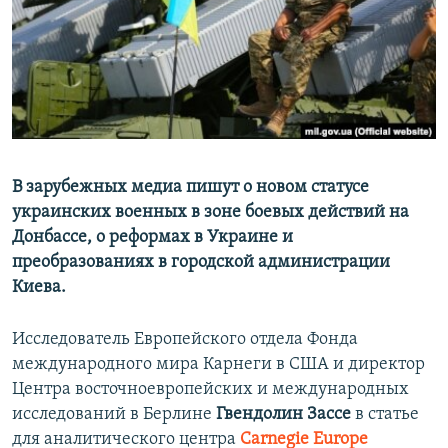
ПРИСОЕДИНЯЙТЕСЬ!
ПОБЕДИТЕЛЕЙ НЕ СУДЯТ?
КРЫМ.НЕПОКОРЕННЫЙ
ELIFBE
УКРАИНСКАЯ ПРОБЛЕМА КРЫМА
Все сайты RFE/RL
В зарубежных медиа пишут о новом статусе
украинских военных в зоне боевых действий на
Донбассе, о реформах в Украине и
преобразованиях в городской администрации
Киева.
Исследователь Европейского отдела Фонда
международного мира Карнеги в США и директор
Центра восточноевропейских и международных
исследований в Берлине
Гвендолин Зассе
в статье
для аналитического центра
Carnegie Europe