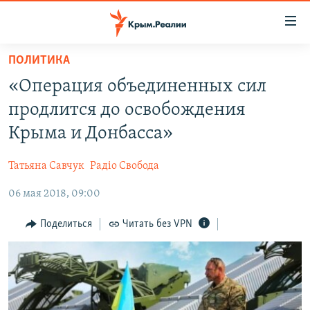
Доступность
ссылки
Вернуться
ПОЛИТИКА
к
НОВОСТИ
«Операция объединенных сил
основному
СПЕЦПРОЕКТЫ
содержанию
продлится до освобождения
ВОДА
Вернутся
ГРУЗ 200
Крыма и Донбасса»
к
ИСТОРИЯ
КАРТА ВОЕННЫХ ОБЪЕКТОВ КРЫМА
главной
Татьяна Савчук
Радіо Свобода
ЕЩЕ
11 ЛЕТ ОККУПАЦИИ КРЫМА. 11 ИСТОРИЙ СОПРОТИВЛЕНИЯ
навигации
Вернутся
06 мая 2018, 09:00
РАДІО СВОБОДА
ИНТЕРАКТИВ
к
КАК ОБОЙТИ БЛОКИРОВКУ
ИНФОГРАФИКА
Поделиться
Читать без VPN
поиску
ТЕЛЕПРОЕКТ КРЫМ.РЕАЛИИ
Українською
СОВЕТЫ ПРАВОЗАЩИТНИКОВ
Qırımtatar
ПРОПАВШИЕ БЕЗ ВЕСТИ