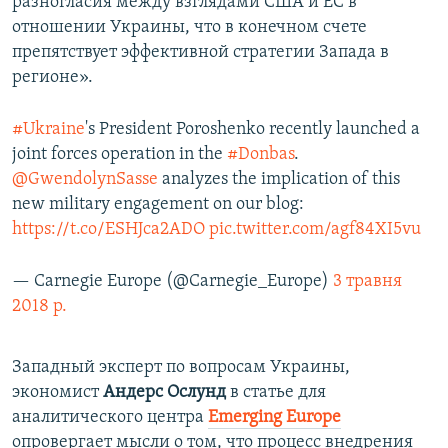
разногласия между взглядами США и ЕС в
отношении Украины, что в конечном счете
препятствует эффективной стратегии Запада в
регионе».
#Ukraine
's President Poroshenko recently launched a
joint forces operation in the
#Donbas
.
@GwendolynSasse
analyzes the implication of this
new military engagement on our blog:
https://t.co/ESHJca2ADO
pic.twitter.com/agf84XI5vu
— Carnegie Europe (@Carnegie_Europe)
3 травня
2018 р.
Западный эксперт по вопросам Украины,
экономист
Андерс Ослунд
в статье для
аналитического центра
Emerging Europe
опровергает мысли о том, что процесс внедрения