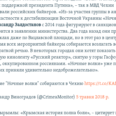
 поддержкой президента Путина», – так в МВД Чехии
вали российских байкеров. «Из-за участия группы в а
астности к дестабилизации Восточной Украины «Ночн
ксандр Залдостанов
с 2014 года фигурируют в санкцио
рится в заявлении министерства. Два года назад они п
лах даже по Вацлавской площади, но в этот раз в цент
ремя всех мероприятий байкеры собираются возлагать 
раткой речью. В некоторых городах они хотят показат
ую киноленту «Русский реактор», снятую у горы Гасфо
, оккупированном россиянами. «Ночные волки» уже 
е их приняли удивительно недоброжелательно».
ие "Ночные волки" собираются в Чехию
https://t.co/K
андр Виноградов (@CrimeaMonitor)
5 травня 2018 р.
ырымлы: «Крымская история полна боли», – цитирует 