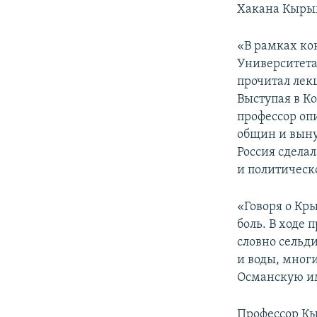
Хакана Кыры
«В рамках ко
Университета
прочитал лек
Выступая в К
профессор оп
общин и вын
Россия сдела
и политическ
«Говоря о Кр
боль. В ходе
словно сельд
и воды, мног
Османскую им
Профессор Кы