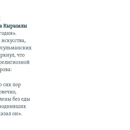
м
на Кырымлы
годня».
 искусства,
усульманских
кнул, что
 религиозной
рова:
о сих пор
овечно,
лены без еды
наводнивших
азал он».