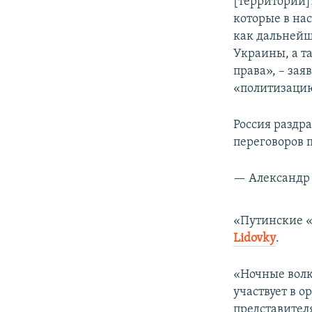
[территории]
которые в на
как дальнейш
Украины, а т
права», – зая
«политизаци
Россия раздр
переговоров 
— Александр 
«Путинские «
Lidovky
.
«Ночные волк
участвует в 
представител