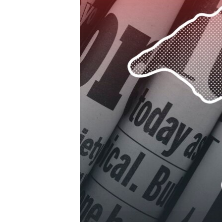
ПОБЕДИТЕЛЕЙ НЕ СУДЯТ?
КРЫМ.НЕПОКОРЕННЫЙ
ELIFBE
УКРАИНСКАЯ ПРОБЛЕМА КРЫМА