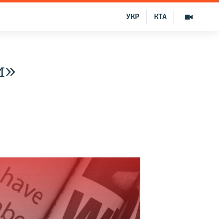
УКР
КТА
и»