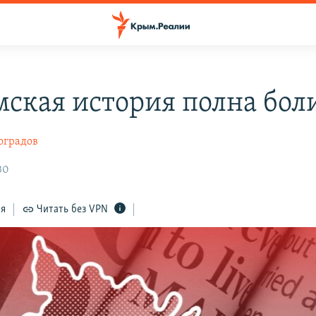
ская история полна бол
оградов
30
ся
Читать без VPN