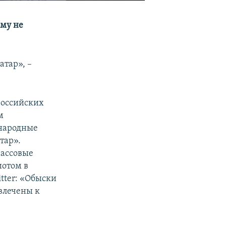
ему не
тар», –
российских
м
ународные
тар».
массовые
иотом в
tter: «Обыски
ивлечены к