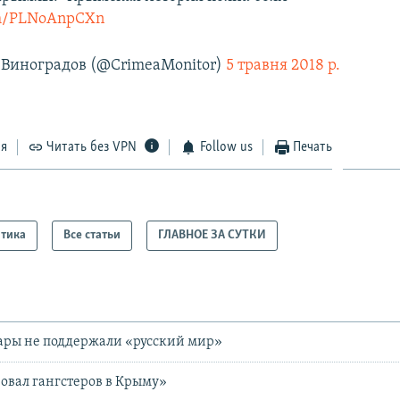
com/PLNoAnpCXn
Виноградов (@CrimeaMonitor)
5 травня 2018 р.
ся
Читать без VPN
Follow us
Печать
тика
Все статьи
ГЛАВНОЕ ЗА СУТКИ
ары не поддержали «русский мир»
овал гангстеров в Крыму»