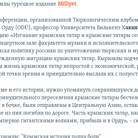
млы турецкое издание
Мilliyet
.
нференции, организованной Тюркологическим клубо
 Орду (ODÜ), профессор Университета Билькент Х
ака
цию «Изгнание крымских татар и крымские татары се
онцертном зале факультета музыки и исполнительского
исал политику россиян по уничтожению тюркских и м
ужденную миграцию крымских татар. Кырымлы подчер
ла жизнь крымских татар непростой с экономической,
ой точки зрения и принудительно выслала их с полуост
ыме и его истории, нужно упомянуть сохранившуюся д
 принудительного переселения крымские татары бесчел
и в бочке, были отправлены в Центральную Азию, остав
ие из них погибли по дороге. Часть крымских татар, 
перию гигантскими волнами, прибыла и в Орду», – ск
рымлы: "Крымская история полна боли"