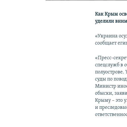
Как Крым осв
уделили вним
«Украина осу
сообщает еги
«Пресс-секр
спецслужб в 
полуострове.
суды по пово
Министр ино
обыски, заяв
Крыму – это у
и преследова
ответственно