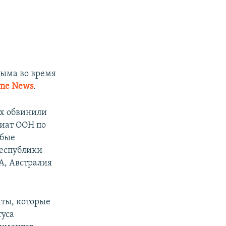
рыма во время
ome News
.
ях обвинили
иат ООН по
юбые
еспублики
А, Австралия
нты, которые
туса