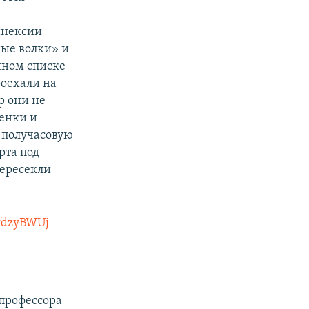
ннексии
ые волки» и
нном списке
роехали на
р они не
венки и
ь получасовую
рта под
пересекли
AfdzyBWUj
профессора