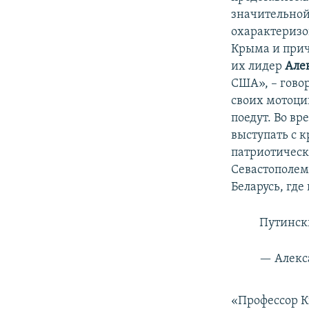
значительной
охарактеризо
Крыма и прич
их лидер
Але
США», – гово
своих мотоцик
поедут. Во в
выступать с к
патриотическ
Севастополем
Беларусь, гд
Путинск
— Алекс
«Профессор К