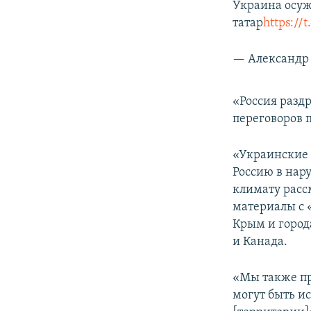
Украина осуж
татар
https:/
— Александр 
«Россия разд
переговоров 
«Украинские 
Россию в нар
климату расс
материалы с 
Крым и город
и Канада.
«Мы также пр
могут быть и