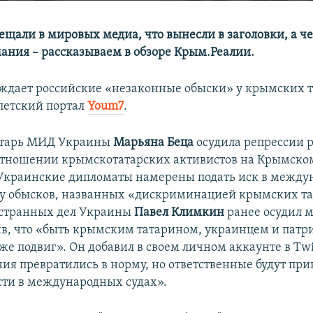
ещали в мировых медиа, что вынесли в заголовки, а ч
ания – рассказываем в обзоре Крым.Реалии.
ждает российские «незаконные обыски» у крымских та
петский портал
Youm7
.
етарь МИД Украины
Марьяна Беца
осудила репрессии 
отношении крымскотатарских активистов на Крымско
 Украинские дипломаты намерены подать иск в межд
ду обысков, названных «дискриминацией крымских та
странных дел Украины
Павел Климкин
ранее осудил 
ив, что «быть крымским татарином, украинцем и патр
же подвиг». Он добавил в своем личном аккаунте в Twi
ния превратились в норму, но ответственные будут пр
сти в международных судах».