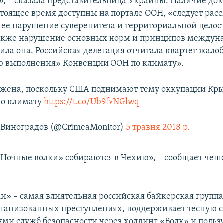
», – сказала представительница Украины. Наличие до
стоящее время доступны на портале ООН, «следует рас
ее нарушение суверенитета и территориальной целос
акже нарушение основных норм и принципов междун
вила она. Российская делегация отчитала квартет жало
ю выполнения» Конвенции ООН по климату».
ажена, поскольку США поднимают тему оккупации Кры
по климату
https://t.co/Ub9fvNGlwq
Виноградов (@CrimeaMonitor)
5 травня 2018 р.
Ночные волки» собираются в Чехию», – сообщает чеш
и» – самая влиятельная российская байкерская группа
организованных преступлениях, поддерживает тесную с
ями служб безопасности через холдинг «Волк» и польз