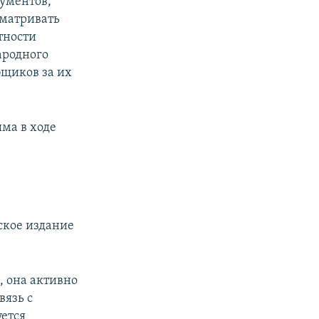
кументов,
сматривать
тности
ародного
бщиков за их
ма в ходе
ское издание
, она активно
вязь с
уется