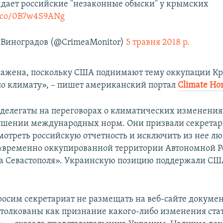
дает российские "незаконные обыски" у крымских
/t.co/0B7w4S9ANg
Виноградов (@CrimeaMonitor)
5 травня 2018 р.
ражена, поскольку США поднимают тему оккупации К
по климату», – пишет американский портал
Climate H
делегаты на переговорах о климатических изменени
ушении международных норм. Они призвали секретар
мотреть российскую отчетность и исключить из нее л
«временно оккупированной территории Автономной Р
а Севастополя». Украинскую позицию поддержали СШ
осим секретариат не размещать на веб-сайте докуме
столкованы как признание какого-либо изменения ста