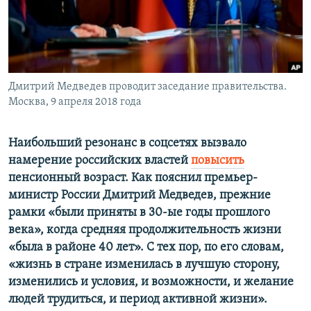
ПРИСОЕДИНЯЙТЕСЬ!
ПОБЕДИТЕЛЕЙ НЕ СУДЯТ?
КРЫМ.НЕПОКОРЕННЫЙ
ELIFBE
Дмитрий Медведев проводит заседание правительства.
УКРАИНСКАЯ ПРОБЛЕМА КРЫМА
Москва, 9 апреля 2018 года
Все сайты RFE/RL
Наибольший резонанс в соцсетях вызвало
намерение российских властей
повысить
пенсионный возраст. Как пояснил премьер-
министр России Дмитрий Медведев, прежние
рамки «были приняты в 30-ые годы прошлого
века», когда средняя продолжительность жизни
«была в районе 40 лет». С тех пор, по его словам,
«жизнь в стране изменилась в лучшую сторону,
изменились и условия, и возможности, и желание
людей трудиться, и период активной жизни».