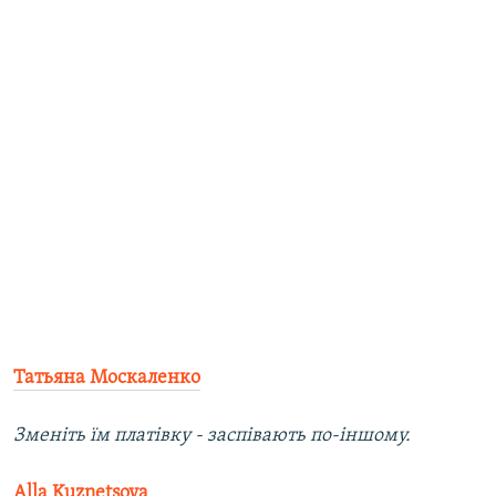
Татьяна Москаленко
Зменіть їм платівку - заспівають по-іншому.
Alla Kuznetsova