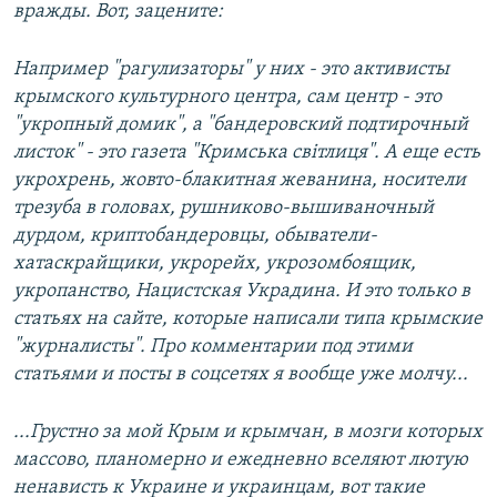
вражды. Вот, зацените:
Например "рагулизаторы" у них - это активисты
крымского культурного центра, сам центр - это
"укропный домик", а "бандеровский подтирочный
листок" - это газета "Кримська світлиця". А еще есть
укрохрень, жовто-блакитная жеванина, носители
трезуба в головах, рушниково-вышиваночный
дурдом, криптобандеровцы, обыватели-
хатаскрайщики, укрорейх, укрозомбоящик,
укропанство, Нацистская Украдина. И это только в
статьях на сайте, которые написали типа крымские
"журналисты". Про комментарии под этими
статьями и посты в соцсетях я вообще уже молчу...
...Грустно за мой Крым и крымчан, в мозги которых
массово, планомерно и ежедневно вселяют лютую
ненависть к Украине и украинцам, вот такие