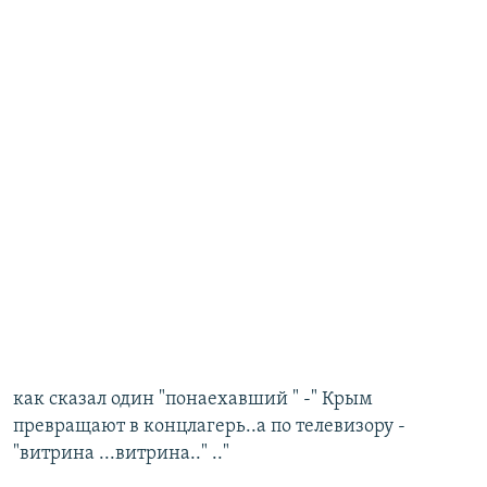
как сказал один "понаехавший " -" Крым
превращают в концлагерь..а по телевизору -
"витрина ...витрина.." .."