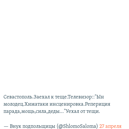
Севастополь.Заехал к теще.Телевизор::"Ын
молодец.Химатаки инсценировка.Репериция
парада,мощь,сила,деды..."Уехал от тещи.
— Внук подпольщицы (@ShlomoSaloma)
27 апреля