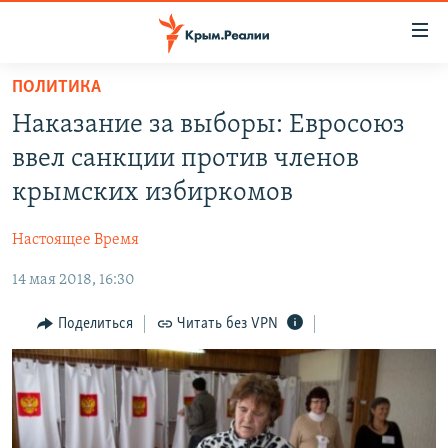
Доступность
ссылки
Вернуться
ПОЛИТИКА
к
НОВОСТИ
Наказание за выборы: Евросоюз
основному
СПЕЦПРОЕКТЫ
содержанию
ввел санкции против членов
ВОДА
Вернутся
ГРУЗ 200
крымских избиркомов
к
ИСТОРИЯ
КАРТА ВОЕННЫХ ОБЪЕКТОВ КРЫМА
главной
Настоящее Время
ЕЩЕ
11 ЛЕТ ОККУПАЦИИ КРЫМА. 11 ИСТОРИЙ СОПРОТИВЛЕНИЯ
навигации
Вернутся
14 мая 2018, 16:30
РАДІО СВОБОДА
ИНТЕРАКТИВ
к
КАК ОБОЙТИ БЛОКИРОВКУ
ИНФОГРАФИКА
Поделиться
Читать без VPN
поиску
ТЕЛЕПРОЕКТ КРЫМ.РЕАЛИИ
Українською
СОВЕТЫ ПРАВОЗАЩИТНИКОВ
Qırımtatar
ПРОПАВШИЕ БЕЗ ВЕСТИ