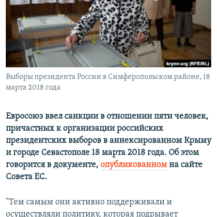
ПРИСОЕДИНЯЙТЕСЬ!
ПОБЕДИТЕЛЕЙ НЕ СУДЯТ?
КРЫМ.НЕПОКОРЕННЫЙ
ELIFBE
УКРАИНСКАЯ ПРОБЛЕМА КРЫМА
Все сайты RFE/RL
Выборы президента России в Симферопольском районе, 18
марта 2018 года
Евросоюз ввел санкции в отношении пяти человек,
причастных к организации российских
президентских выборов в аннексированном Крыму
и городе Севастополе 18 марта 2018 года. Об этом
говорится в документе,
опубликованном
на сайте
Совета ЕС.
"Тем самым они активно поддерживали и
осуществляли политику, которая подрывает