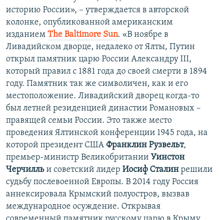
историю России», – утверждается в авторской
колонке, опубликованной американским
изданием
The Baltimore Sun
. «В ноябре в
Ливадийском дворце, недалеко от Ялты, Путин
открыл памятник царю России Александру III,
который правил с 1881 года до своей смерти в 1894
году. Памятник так же символичен, как и его
местоположение. Ливадийский дворец когда-то
был летней резиденцией династии Романовых –
правящей семьи России. Это также место
проведения Ялтинской конференции 1945 года, на
которой президент США
Франклин Рузвельт
,
премьер-министр Великобритании
Уинстон
Черчилль
и советский лидер
Иосиф Сталин
решили
судьбу послевоенной Европы. В 2014 году Россия
аннексировала Крымский полуостров, вызвав
международное осуждение. Открывая
современный памятник русскому царю в Крыму,