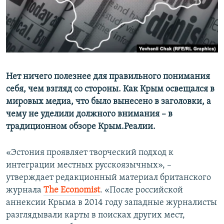
ПРИСОЕДИНЯЙТЕСЬ!
ПОБЕДИТЕЛЕЙ НЕ СУДЯТ?
КРЫМ.НЕПОКОРЕННЫЙ
ELIFBE
УКРАИНСКАЯ ПРОБЛЕМА КРЫМА
Все сайты RFE/RL
Нет ничего полезнее для правильного понимания
себя, чем взгляд со стороны. Как Крым освещался в
мировых медиа, что было вынесено в заголовки, а
чему не уделили должного внимания – в
традиционном обзоре Крым.Реалии.
«Эстония проявляет творческий подход к
интеграции местных русскоязычных», –
утверждает редакционный материал британского
журнала
The Economist
. «После российской
аннексии Крыма в 2014 году западные журналисты
разглядывали карты в поисках других мест,