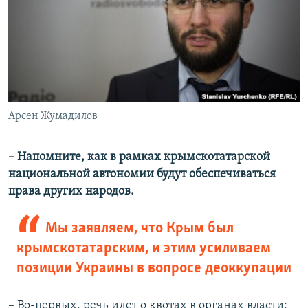
Арсен Жумадилов
– Напомните, как в рамках крымскотатарской
национальной автономии будут обеспечиваться
права других народов.
Мы заявляем, что Крым был
крымскотатарским, и этим усиливаем
позиции Украины в вопросе деоккупации
– Во-первых, речь идет о квотах в органах власти: