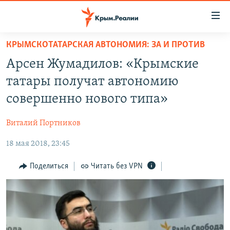
Доступность
ссылки
Вернуться
КРЫМСКОТАТАРСКАЯ АВТОНОМИЯ: ЗА И ПРОТИВ
к
НОВОСТИ
Арсен Жумадилов: «Крымские
основному
СПЕЦПРОЕКТЫ
содержанию
татары получат автономию
ВОДА
Вернутся
ГРУЗ 200
совершенно нового типа»
к
ИСТОРИЯ
КАРТА ВОЕННЫХ ОБЪЕКТОВ КРЫМА
главной
Виталий Портников
ЕЩЕ
11 ЛЕТ ОККУПАЦИИ КРЫМА. 11 ИСТОРИЙ СОПРОТИВЛЕНИЯ
навигации
Вернутся
18 мая 2018, 23:45
РАДІО СВОБОДА
ИНТЕРАКТИВ
к
КАК ОБОЙТИ БЛОКИРОВКУ
ИНФОГРАФИКА
Поделиться
Читать без VPN
поиску
ТЕЛЕПРОЕКТ КРЫМ.РЕАЛИИ
Українською
СОВЕТЫ ПРАВОЗАЩИТНИКОВ
Qırımtatar
ПРОПАВШИЕ БЕЗ ВЕСТИ