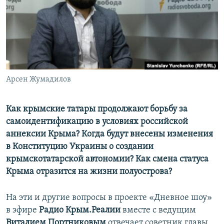
ПРИСОЕДИНЯЙТЕСЬ!
ПОБЕДИТЕЛЕЙ НЕ СУДЯТ?
КРЫМ.НЕПОКОРЕННЫЙ
ELIFBE
УКРАИНСКАЯ ПРОБЛЕМА КРЫМА
Все сайты RFE/RL
Арсен Жумадилов
Как крымские татары продолжают борьбу за
самоидентификацию в условиях российской
аннексии Крыма? Когда будут внесены изменения
в Конституцию Украины о создании
крымскотатарской автономии? Как смена статуса
Крыма отразится на жизни полуострова?
На эти и другие вопросы в проекте «Дневное шоу»
в эфире
Радио Крым.Реалии
вместе с ведущим
Виталием Портниковым
отвечает советник главы