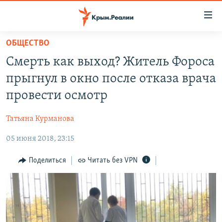
Доступность
ссылки
Вернуться
ОБЩЕСТВО
к
НОВОСТИ
Смерть как выход? Житель Фороса
основному
СПЕЦПРОЕКТЫ
содержанию
прыгнул в окно после отказа врача
ВОДА
Вернутся
ГРУЗ 200
провести осмотр
к
ИСТОРИЯ
КАРТА ВОЕННЫХ ОБЪЕКТОВ КРЫМА
главной
Татьяна Курманова
ЕЩЕ
11 ЛЕТ ОККУПАЦИИ КРЫМА. 11 ИСТОРИЙ СОПРОТИВЛЕНИЯ
навигации
Вернутся
05 июня 2018, 23:15
РАДІО СВОБОДА
ИНТЕРАКТИВ
к
КАК ОБОЙТИ БЛОКИРОВКУ
ИНФОГРАФИКА
Поделиться
Читать без VPN
поиску
ТЕЛЕПРОЕКТ КРЫМ.РЕАЛИИ
Українською
СОВЕТЫ ПРАВОЗАЩИТНИКОВ
Qırımtatar
ПРОПАВШИЕ БЕЗ ВЕСТИ