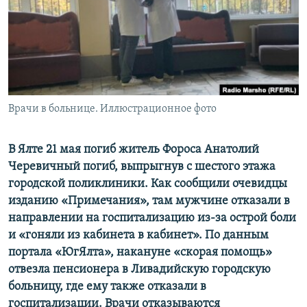
ПРИСОЕДИНЯЙТЕСЬ!
ПОБЕДИТЕЛЕЙ НЕ СУДЯТ?
КРЫМ.НЕПОКОРЕННЫЙ
ELIFBE
УКРАИНСКАЯ ПРОБЛЕМА КРЫМА
Все сайты RFE/RL
Врачи в больнице. Иллюстрационное фото
В Ялте 21 мая погиб житель Фороса Анатолий
Черевичный погиб, выпрыгнув с шестого этажа
городской поликлиники. Как сообщили очевидцы
изданию «Примечания», там мужчине отказали в
направлении на госпитализацию из-за острой боли
и «гоняли из кабинета в кабинет». По данным
портала «ЮгЯлта», накануне «скорая помощь»
отвезла пенсионера в Ливадийскую городскую
больницу, где ему также отказали в
госпитализации. Врачи отказываются