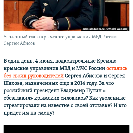
ПРИСОЕДИНЯЙТЕСЬ!
ПОБЕДИТЕЛЕЙ НЕ СУДЯТ?
КРЫМ.НЕПОКОРЕННЫЙ
ELIFBE
Уволенный глава крымского управления МВД России
УКРАИНСКАЯ ПРОБЛЕМА КРЫМА
Сергей Абисов
Все сайты RFE/RL
В один день, 4 июня, подконтрольные Кремлю
крымские управления МВД и МЧС России
остались
без своих руководителей
Сергея Абисова и Сергея
Шахова, назначенных еще в 2014 году. За что
российский президент Владимир Путин «​
обезглавил»​ крымских силовиков? Как уволенные
отреагировали на известие о своей отставке? И кто
придет им на смену?