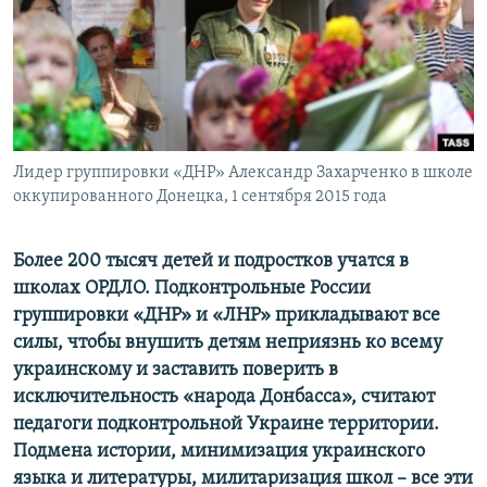
ПРИСОЕДИНЯЙТЕСЬ!
ПОБЕДИТЕЛЕЙ НЕ СУДЯТ?
КРЫМ.НЕПОКОРЕННЫЙ
ELIFBE
УКРАИНСКАЯ ПРОБЛЕМА КРЫМА
Все сайты RFE/RL
Лидер группировки «ДНР» Александр Захарченко в школе
оккупированного Донецка, 1 сентября 2015 года
Более 200 тысяч детей и подростков учатся в
школах ОРДЛО. Подконтрольные России
группировки «ДНР» и «ЛНР» прикладывают все
силы, чтобы внушить детям неприязнь ко всему
украинскому и заставить поверить в
исключительность «народа Донбасса», считают
педагоги подконтрольной Украине территории.
Подмена истории, минимизация украинского
языка и литературы, милитаризация школ – все эти