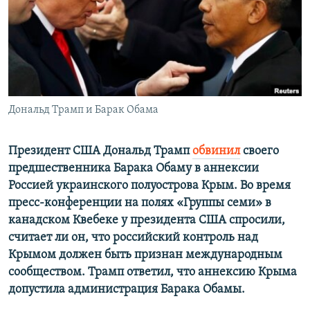
ПРИСОЕДИНЯЙТЕСЬ!
ПОБЕДИТЕЛЕЙ НЕ СУДЯТ?
КРЫМ.НЕПОКОРЕННЫЙ
ELIFBE
УКРАИНСКАЯ ПРОБЛЕМА КРЫМА
Все сайты RFE/RL
Дональд Трамп и Барак Обама
Президент США Дональд Трамп
обвинил
своего
предшественника Барака Обаму в аннексии
Россией украинского полуострова Крым. Во время
пресс-конференции на полях «Группы семи» в
канадском Квебеке у президента США спросили,
считает ли он, что российский контроль над
Крымом должен быть признан международным
сообществом. Трамп ответил, что аннексию Крыма
допустила администрация Барака Обамы.