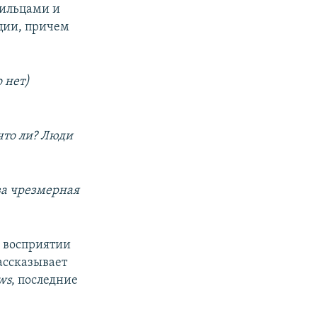
зильцами и
ции, причем
 нет)
что ли? Люди
ова чрезмерная
в восприятии
ассказывает
ws
, последние