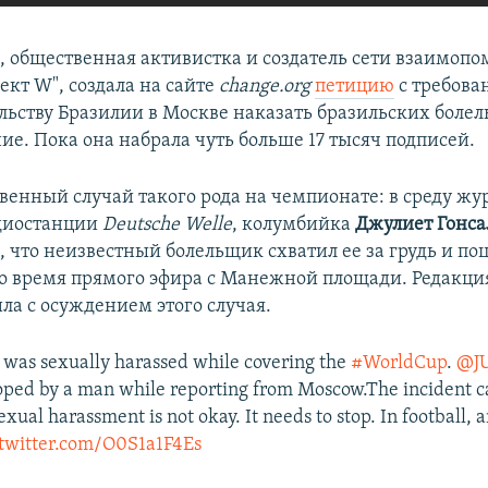
а
, общественная активистка и создатель сети взаимоп
кт W", создала на сайте
change.org
петицию
с требова
ольству Бразилии в Москве наказать бразильских боле
ие. Пока она набрала чуть больше 17 тысяч подписей.
твенный случай такого рода на чемпионате: в среду ж
диостанции
Deutsche Welle
, колумбийка
Джулиет Гонса
ь
, что неизвестный болельщик схватил ее за грудь и по
о время прямого эфира с Манежной площади. Редакц
ла с осуждением этого случая.
was sexually harassed while covering the
#WorldCup
.
@J
oped by a man while reporting from Moscow.The incident c
xual harassment is not okay. It needs to stop. In football, 
.twitter.com/O0S1a1F4Es