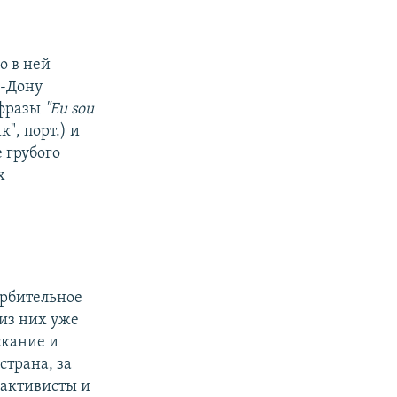
о в ней
а-Дону
 фразы
"Eu sou
к", порт.) и
е грубого
х
орбительное
 из них уже
скание и
страна, за
 активисты и