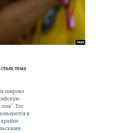
 стала тема
тях широко
ссийскую
rosa". Его
пользуются в
 крайне
ильскими