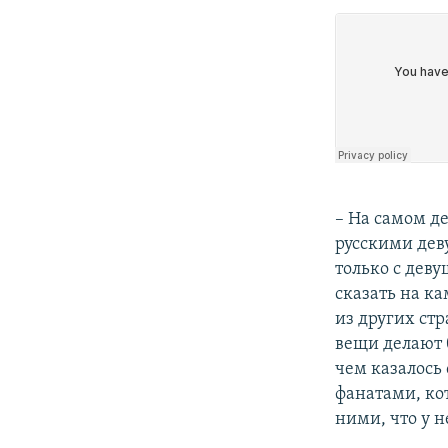
– На самом де
русскими дев
только с дев
сказать на ка
из других стр
вещи делают 
чем казалось 
фанатами, ко
ними, что у н