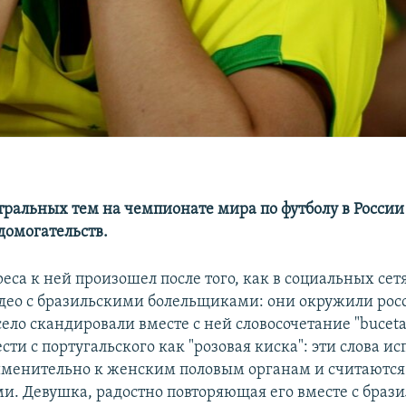
тральных тем на чемпионате мира по футболу в России
домогательств.
еса к ней произошел после того, как в социальных се
део с бразильскими болельщиками: они окружили ро
ело скандировали вместе с ней словосочетание "buceta 
ти с португальского как "розовая киска": эти слова ис
менительно к женским половым органам и считаются
. Девушка, радостно повторяющая его вместе с браз