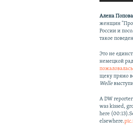
Алена Попов
женщин "Прое
России и пос
такое поведен
Это не единс
немецкой ра
пожаловалас
щеку прямо в
Welle
выступи
A DW reporter 
was kissed, gr
here (00:13).Se
elsewhere.
pic