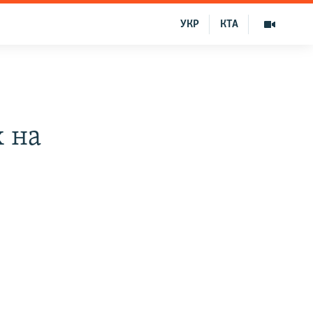
УКР
КТА
х на