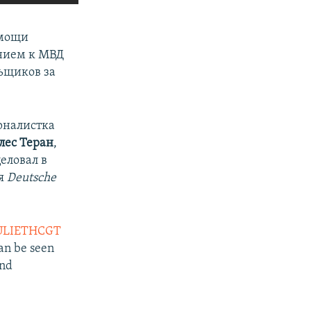
омощи
нием к МВД
льщиков за
урналистка
лес Теран
,
целовал в
ия
Deutsche
ULIETHCGT
an be seen
and