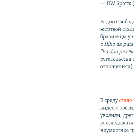
— DW Sports 
Радио Свобода
жертвой стал
бразильцы уч
o filho da puta
"Eu dou pro N
ругательства
отношениях)
В среду
стало
видео с росси
уволили, дру
расследование
неуместное п