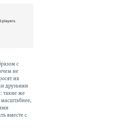
бразом с
ричем не
росят их
ими друзьями
ы: такие же
 масштабнее,
кими
ть вместе с