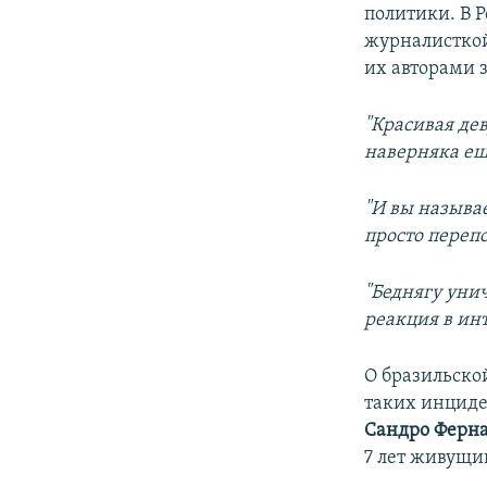
политики. В Р
журналистко
их авторами 
"Красивая де
наверняка ещ
"И вы называ
просто переп
"Беднягу унич
реакция в инт
О бразильско
таких инциде
Сандро Ферн
7 лет живущи