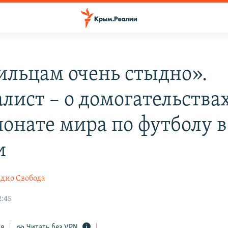
ильцам очень стыдно».
лист – о домогательства
онате мира по футболу в
и
дио Свобода
2:45
ся
Читать без VPN