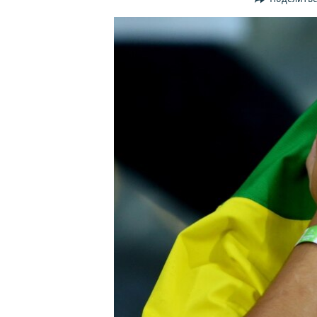
ПОБЕДИТЕЛЕЙ НЕ СУДЯТ?
КРЫМ.НЕПОКОРЕННЫЙ
ELIFBE
УКРАИНСКАЯ ПРОБЛЕМА КРЫМА