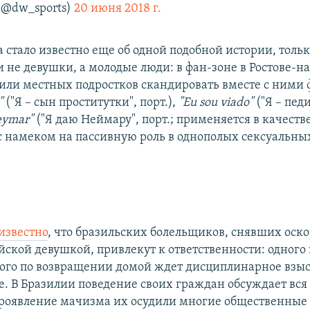
(@dw_sports)
20 июня 2018 г.
 стало известно еще об одной подобной истории, тольк
и не девушки, а молодые люди: в фан-зоне в Ростове-н
или местных подростков скандировать вместе с ними
"
("Я – сын проститутки", порт.),
"Eu sou viado"
("Я – педи
eymar"
("Я даю Неймару", порт.; применяется в качеств
 с намеком на пассивную роль в однополых сексуальны
.
 известно
, что бразильских болельщиков, снявших оск
йской девушкой, привлекут к ответственности: одного
гого по возвращении домой ждет дисциплинарное взы
. В Бразилии поведение своих граждан обсуждает вся 
роявление мачизма их осудили многие общественные