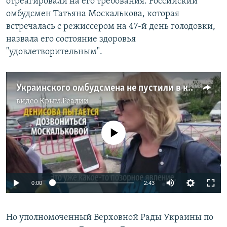
отреагировали на его требования. Российский
омбудсмен Татьяна Москалькова, которая
встречалась с режиссером на 47-й день голодовки,
назвала его состояние здоровья
"удовлетворительным".
Украинского омбудсмена не пустили в колонию к Сенцову. Кортеж омбудсмена из РФ просто проехал мимо нее
видео
Крым.Реалии
No media source currently available
0:00
2:43
Но уполномоченный Верховной Рады Украины по