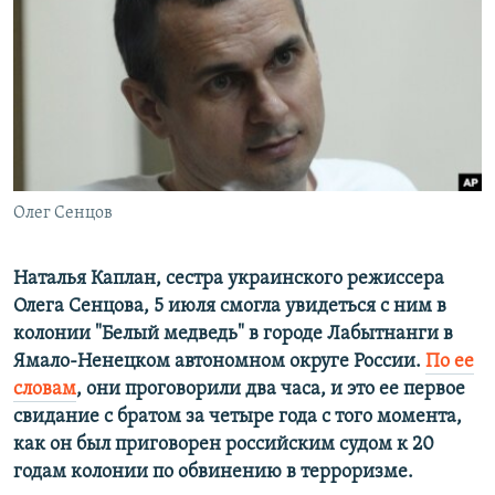
ПРИСОЕДИНЯЙТЕСЬ!
ПОБЕДИТЕЛЕЙ НЕ СУДЯТ?
КРЫМ.НЕПОКОРЕННЫЙ
ELIFBE
УКРАИНСКАЯ ПРОБЛЕМА КРЫМА
Все сайты RFE/RL
Олег Сенцов
Наталья Каплан, сестра украинского режиссера
Олега Сенцова, 5 июля смогла увидеться с ним в
колонии "Белый медведь" в городе Лабытнанги в
Ямало-Ненецком автономном округе России.
По ее
словам
, они проговорили два часа, и это ее первое
свидание с братом за четыре года с того момента,
как он был приговорен российским судом к 20
годам колонии по обвинению в терроризме.