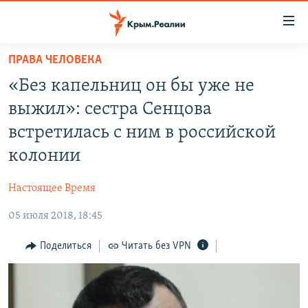
Доступность
ссылки
Вернуться
ПРАВА ЧЕЛОВЕКА
к
НОВОСТИ
«Без капельниц он бы уже не
основному
СПЕЦПРОЕКТЫ
содержанию
выжил»: сестра Сенцова
ВОДА
Вернутся
ГРУЗ 200
встретилась с ним в российской
к
ИСТОРИЯ
КАРТА ВОЕННЫХ ОБЪЕКТОВ КРЫМА
колонии
главной
ЕЩЕ
11 ЛЕТ ОККУПАЦИИ КРЫМА. 11 ИСТОРИЙ СОПРОТИВЛЕНИЯ
навигации
Настоящее Время
Вернутся
РАДІО СВОБОДА
ИНТЕРАКТИВ
к
05 июля 2018, 18:45
КАК ОБОЙТИ БЛОКИРОВКУ
ИНФОГРАФИКА
поиску
Поделиться
Читать без VPN
ТЕЛЕПРОЕКТ КРЫМ.РЕАЛИИ
Українською
СОВЕТЫ ПРАВОЗАЩИТНИКОВ
Qırımtatar
ПРОПАВШИЕ БЕЗ ВЕСТИ