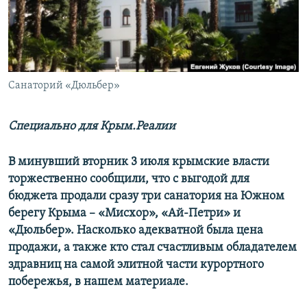
ПРИСОЕДИНЯЙТЕСЬ!
ПОБЕДИТЕЛЕЙ НЕ СУДЯТ?
КРЫМ.НЕПОКОРЕННЫЙ
ELIFBE
Санаторий «Дюльбер»
УКРАИНСКАЯ ПРОБЛЕМА КРЫМА
Все сайты RFE/RL
Специально для Крым.Реалии
В минувший вторник 3 июля крымские власти
торжественно сообщили, что с выгодой для
бюджета продали сразу три санатория на Южном
берегу Крыма – «Мисхор», «Ай-Петри» и
«Дюльбер». Насколько адекватной была цена
продажи, а также кто стал счастливым обладателем
здравниц на самой элитной части курортного
побережья, в нашем материале.