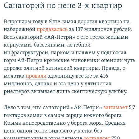
Санаторий по цене 3-х квартир
В прошлом году в Ялте самая дорогая квартира на
набережной
продавалась
за 137 миллионов рублей.
Весь санаторий «Ай-Петри» с его тремя жилыми
корпусами, бассейнами, лечебной
инфраструктурой, парком и пляжем у подножия
горы Ай-Петри крымские чиновники оценили чуть
дороже элитной ялтинской квартиры. Правда, с
молотка
продали
здравницу все же за 416
миллионов, однако и эта цена у ялтинских
риелтеров вызывает лишь скептическую улыбку.
Дело в том, что санаторий «Ай-Петри»
занимает
5,7
гектаров земли в самом сердце южного берега
Крыма непосредственно у берега моря. Средняя
цена одной сотки видового участка без
коммуникаций в этом регионе
составляет
750