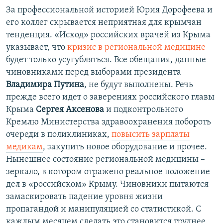
За профессиональной историей Юрия Дорофеева и
его коллег скрывается неприятная для крымчан
тенденция. «Исход» российских врачей из Крыма
указывает, что
кризис в региональной медицине
будет только усугубляться. Все обещания, данные
чиновниками перед выборами президента
Владимира Путина
, не будут выполнены. Речь
прежде всего идет о заверениях российского главы
Крыма
Сергея Аксенова
и подконтрольного
Кремлю Министерства здравоохранения побороть
очереди в поликлиниках,
повысить зарплаты
медикам
, закупить новое оборудование и прочее.
Нынешнее состояние региональной медицины –
зеркало, в котором отражено реальное положение
дел в «российском» Крыму. Чиновники пытаются
замаскировать падение уровня жизни
пропагандой и манипуляцией со статистикой. С
каждым месяцем сделать это становится труднее.