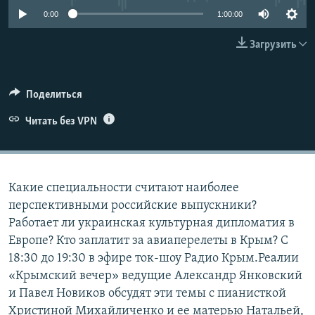
ПРИСОЕДИНЯЙТЕСЬ!
ПОБЕДИТЕЛЕЙ НЕ СУДЯТ?
0:00
1:00:00
КРЫМ.НЕПОКОРЕННЫЙ
Загрузить
ELIFBE
УКРАИНСКАЯ ПРОБЛЕМА КРЫМА
Поделиться
Все сайты RFE/RL
Читать без VPN
Какие специальности считают наиболее
перспективными российские выпускники?
Работает ли украинская культурная дипломатия в
Европе? Кто заплатит за авиаперелеты в Крым? С
18:30 до 19:30 в эфире ток-шоу Радио Крым.Реалии
«Крымский вечер» ведущие Александр Янковский
и Павел Новиков обсудят эти темы с пианисткой
Христиной Михайличенко и ее матерью Натальей,