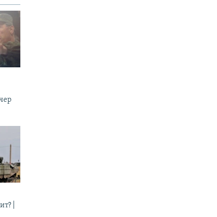
ечер
ит? |