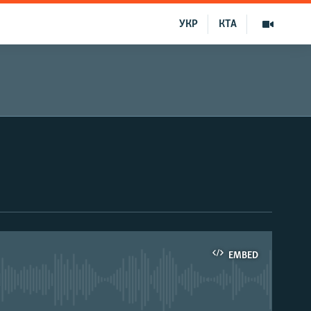
УКР
КТА
EMBED
able