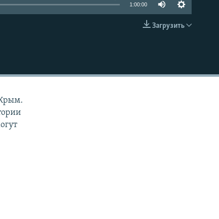
1:00:00
Загрузить
EMBED
 Крым.
тории
огут