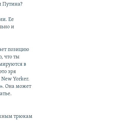
и Путина?
ии. Ее
льно и
шает позицию
, что ты
рмируются в
это зря
 New Yorker.
?». Она может
атье.
ожным трюкам