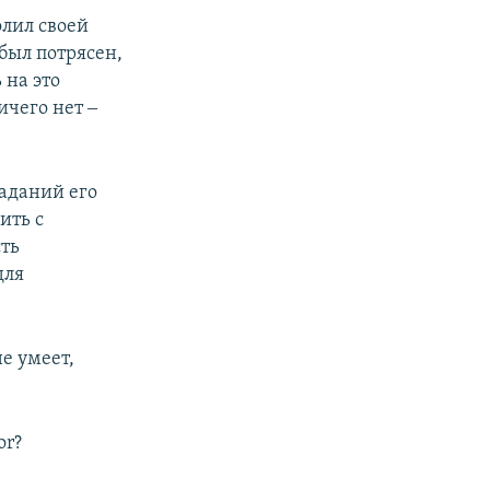
олил своей
 был потрясен,
 на это
ичего нет ‒
раданий его
ить с
сть
для
е умеет,
or?