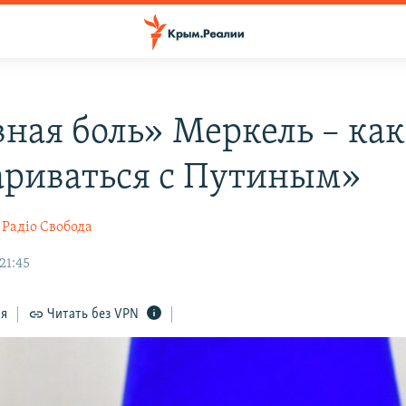
вная боль» Меркель – как
ариваться с Путиным»
Радіо Свобода
21:45
ся
Читать без VPN