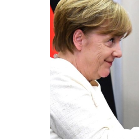
ПОБЕДИТЕЛЕЙ НЕ СУДЯТ?
КРЫМ.НЕПОКОРЕННЫЙ
ELIFBE
УКРАИНСКАЯ ПРОБЛЕМА КРЫМА