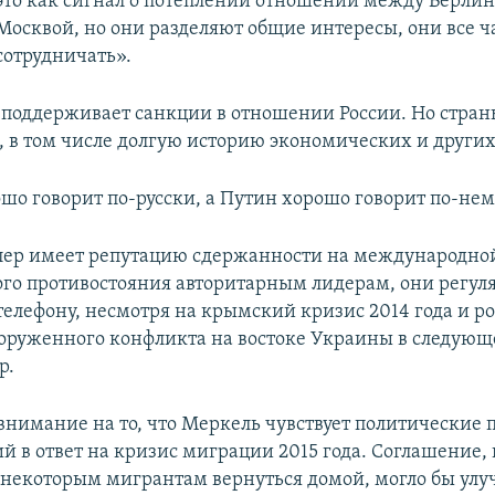
это как сигнал о потеплении отношений между Берли
Москвой, но они разделяют общие интересы, они все ч
сотрудничать».
 поддерживает санкции в отношении России. Но стра
, в том числе долгую историю экономических и других
шо говорит по-русски, а Путин хорошо говорит по-не
лер имеет репутацию сдержанности на международной
го противостояния авторитарным лидерам, они регул
телефону, несмотря на крымский кризис 2014 года и р
оруженного конфликта на востоке Украины в следующе
р.
внимание на то, что Меркель чувствует политические 
й в ответ на кризис миграции 2015 года. Соглашение,
 некоторым мигрантам вернуться домой, могло бы улу