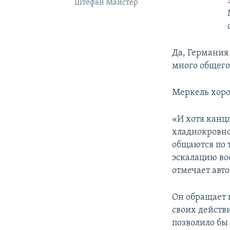
Штефан Майстер
Да, Германия
много общего
Меркель хоро
«И хотя канц
хладнокровно
общаются по 
эскалацию во
отмечает авто
Он обращает 
своих действи
позволило бы