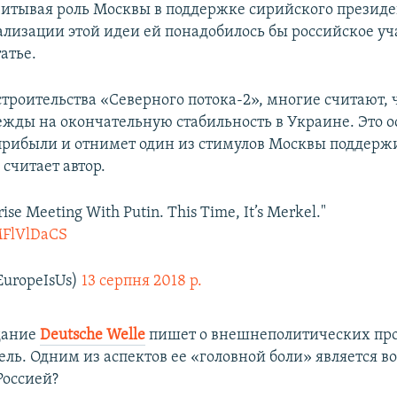
читывая роль Москвы в поддержке сирийского презид
еализации этой идеи ей понадобилось бы российское уч
татье.
строительства «Северного потока-2», многие считают, ч
ежды на окончательную стабильность в Украине. Это о
прибыли и отнимет один из стимулов Москвы поддержи
считает автор.
ise Meeting With Putin. This Time, It’s Merkel."
rMFlVlDaCS
uropeIsUs)
13 серпня 2018 р.
дание
Deutsche Welle
пишет о внешнеполитических пр
ль. Одним из аспектов ее «головной боли» является во
Россией?