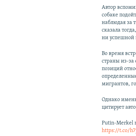
Автор вспомин
собаке подойт
наблюдая за т
сказала тогда
ни успешной 
Во время встр
страны из-за
позиций отно
определенные
мигрантов, го
Однако именн
цитирует авт
Putin-Merkel m
https://t.co/