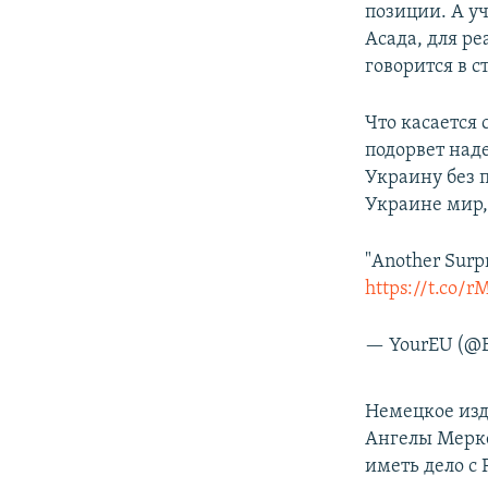
позиции. А у
Асада, для р
говорится в с
Что касается 
подорвет над
Украину без 
Украине мир, 
"Another Surpr
https://t.co/
— YourEU (@E
Немецкое из
Ангелы Мерке
иметь дело с 