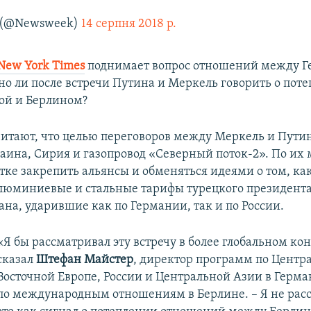
 (@Newsweek)
14 серпня 2018 р.
New York Times
поднимает вопрос отношений между Г
но ли после встречи Путина и Меркель говорить о пот
ой и Берлином?
итают, что целью переговоров между Меркель и Пути
раина, Сирия и газопровод «Северный поток-2». По их
ытке закрепить альянсы и обменяться идеями о том, ка
алюминиевые и стальные тарифы турецкого президент
ана, ударившие как по Германии, так и по России.
«Я бы рассматривал эту встречу в более глобальном кон
сказал
Штефан Майстер
, директор программ по Центр
Восточной Европе, России и Центральной Азии в Герма
по международным отношениям в Берлине. – Я не ра