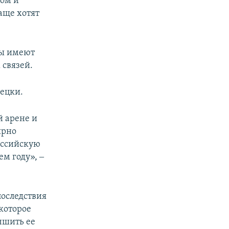
ном и
аще хотят
ны имеют
 связей.
мецки.
 арене и
ярно
оссийскую
м году», ‒
последствия
 которое
чшить ее