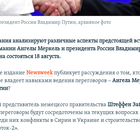
резидент России Владимир Путин, архивное фото
ния анализируют различные аспекты предстоящей вс
мании Ангелы Меркель и президента России Владими
а состояться 18 августа.
е издание
Newsweek
публикует рассуждения о том, кто
е владеет навыками ведения переговоров ‒
Ангела Ме
тин
?
представитель немецкого правительства
Штеффен За
 переговоры будут сосредоточены на текущих вопроса
еди них конфликты в Сирии и Украине и строительств
ток-2».