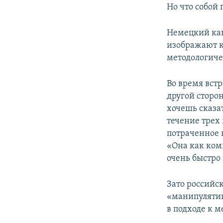
Но что собой
Немецкий кан
изображают к
методологиче
Во время встр
другой сторон
хочешь сказат
течение трех 
потраченное 
«Она как комп
очень быстро 
Зато российс
«манипулятив
в подходе к 