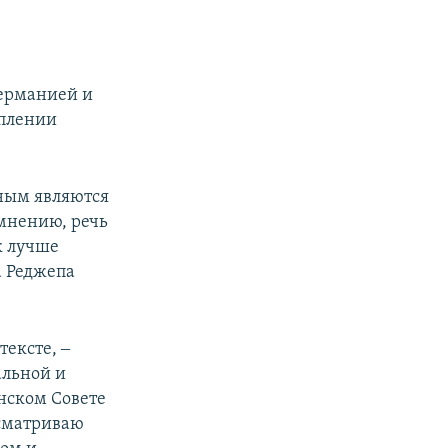
ерманией и
еплении
ным являются
 мнению, речь
к лучше
а Реджепа
тексте, ‒
альной и
нском Совете
ссматриваю