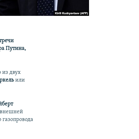
тречи
ра Путина,
 из двух
ркель
или
йберт
х внешней
о газопровода