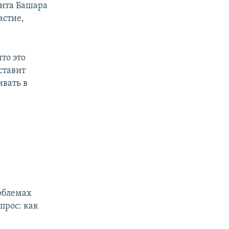
ента Башара
астие,
то это
ставит
вать в
облемах
прос: как