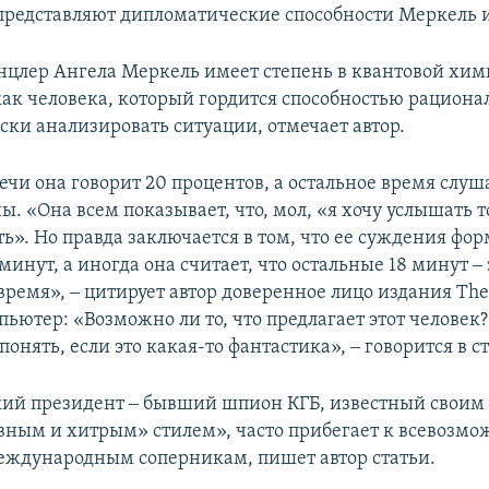
 представляют дипломатические способности Меркель 
цлер Ангела Меркель имеет степень в квантовой хим
ак человека, который гордится способностью рациона
ски анализировать ситуации, отмечает автор.
ечи она говорит 20 процентов, а остальное время слу
ы. «Она всем показывает, что, мол, «я хочу услышать то
ь». Но правда заключается в том, что ее суждения фо
минут, а иногда она считает, что остальные 18 минут ‒ 
время», ‒ цитирует автор доверенное лицо издания The
ьютер: «Возможно ли то, что предлагает этот человек
понять, если это какая-то фантастика», ‒ говорится в ст
кий президент ‒ бывший шпион КГБ, известный своим
ным и хитрым» стилем», часто прибегает к всевозм
международным соперникам, пишет автор статьи.