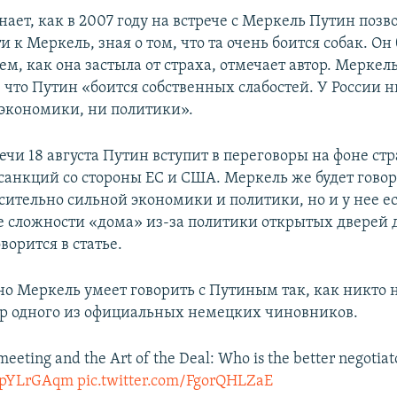
ает, как в 2007 году на встрече с Меркель Путин позв
и к Меркель, зная о том, что та очень боится собак. Он
ем, как она застыла от страха, отмечает автор. Меркель
, что Путин «боится собственных слабостей. У России н
экономики, ни политики».
ечи 18 августа Путин вступит в переговоры на фоне ст
 санкций со стороны ЕС и США. Меркель же будет говор
сительно сильной экономики и политики, но и у нее е
 сложности «дома» из-за политики открытых дверей 
ворится в статье.
о Меркель умеет говорить с Путиным так, как никто н
ор одного из официальных немецких чиновников.
eeting and the Art of the Deal: Who is the better negotiat
h7pYLrGAqm
pic.twitter.com/FgorQHLZaE