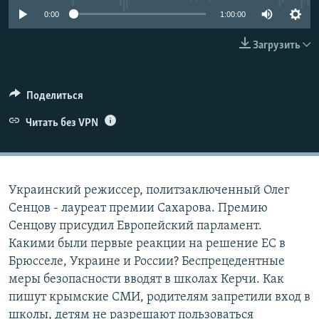
ПРИСОЕДИНЯЙТЕСЬ!
ПОБЕДИТЕЛЕЙ НЕ СУДЯТ?
0:00
1:00:00
КРЫМ.НЕПОКОРЕННЫЙ
Загрузить
ELIFBE
УКРАИНСКАЯ ПРОБЛЕМА КРЫМА
Поделиться
Все сайты RFE/RL
Читать без VPN
Украинский режиссер, политзаключенный Олег
Сенцов - лауреат премии Сахарова. Премию
Сенцову присудил Европейский парламент.
Какими были первые реакции на решение ЕС в
Брюсселе, Украине и России? Беспрецедентные
меры безопасности вводят в школах Керчи. Как
пишут крымские СМИ, родителям запретили вход в
школы, детям не разрешают пользоваться