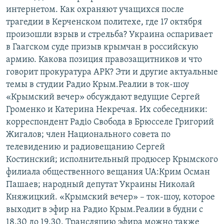
интернетом. Как охраняют учащихся после
трагедии в Керченском политехе, где 17 октября
произошли взрыв и стрельба? Украина оспаривает
в Гаагском суде призыв крымчан в российскую
армию. Какова позиция правозащитников и что
говорит прокуратура АРК? Эти и другие актуальные
темы в студии Радио Крым.Реалии в ток-шоу
«Крымский вечер» обсуждают ведущие Сергей
Громенко и Катерина Некречая. Их собеседники:
корреспондент Радіо Свобода в Брюсселе Григорий
Жигалов; член Национального совета по
телевидению и радиовещанию Сергей
Костинский; исполнительный продюсер Крымского
филиала общественного вещания UA:Крим Осман
Пашаев; народный депутат Украины Николай
Княжицкий. «Крымский вечер» – ток-шоу, которое
выходит в эфир на Радио Крым.Реалии в будни с
18.30 до 19.30. Трансляцию эфира можно также