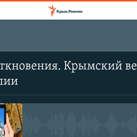
ткновения. Крымский ве
лии
No media source currently avail