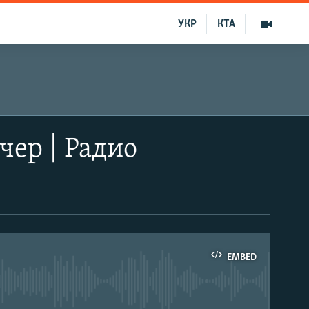
УКР
КТА
чер | Радио
EMBED
able