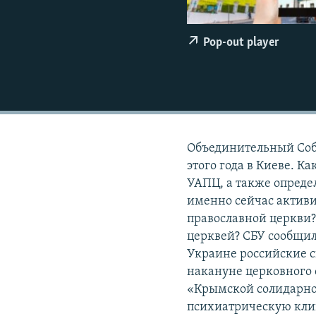
ПОБЕДИТЕЛЕЙ НЕ СУДЯТ?
КРЫМ.НЕПОКОРЕННЫЙ
Pop-out player
ELIFBE
УКРАИНСКАЯ ПРОБЛЕМА КРЫМА
Объединительный Собо
этого года в Киеве. К
УАПЦ, а также опред
именно сейчас активи
православной церкви?
церквей? СБУ сообщил
Украине российские с
накануне церковного 
«Крымской солидарнос
психиатрическую клин