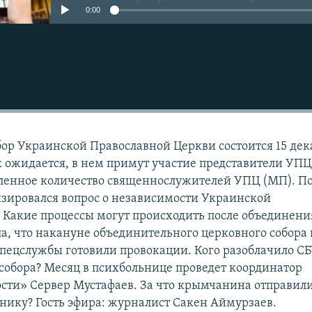
0:00
р Украинской Православной Церкви состоится 15 дек
ак ожидается, в нем примут участие представители УПЦ
еленное количество священнослужителей УПЦ (МП). П
зировался вопрос о независимости Украинской
 Какие процессы могут происходить после объединени
а, что накануне объединительного церковного собора 
пецслужбы готовили провокации. Кого разоблачило С
собора? Месяц в психбольнице проведет координатор
ти» Сервер Мустафаев. За что крымчанина отправили
ику? Гость эфира: журналист Сакен Аймурзаев.