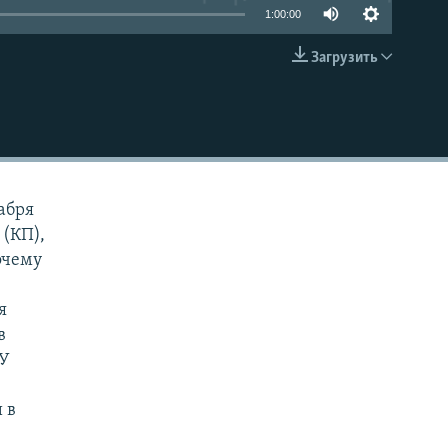
1:00:00
Загрузить
EMBED
абря
 (КП),
очему
я
в
БУ
 в