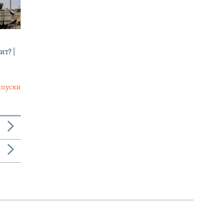
ит? |
ыпуски