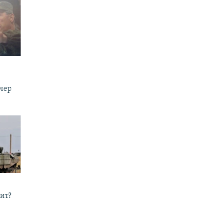
ечер
ит? |