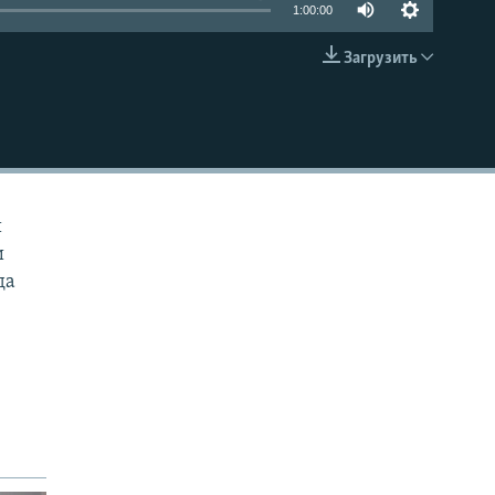
1:00:00
Загрузить
EMBED
и
и
да