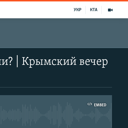
УКР
КТА
ии? | Крымский вечер
EMBED
able