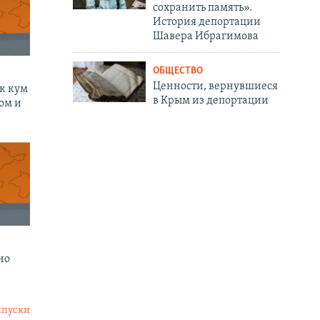
сохранить память».
История депортации
Шавера Ибрагимова
ОБЩЕСТВО
Ценности, вернувшиеся
к кум
в Крым из депортации
ом и
но
ыпуски