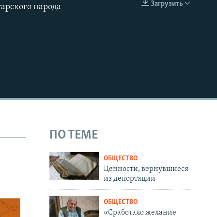
Загрузить
тарского народа
EMBED
ПО ТЕМЕ
ОБЩЕСТВО
Ценности, вернувшиеся
из депортации
ОБЩЕСТВО
«Сработало желание