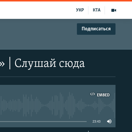
УКР
КТА
Подписаться
т» | Слушай сюда
EMBED
able
23:43