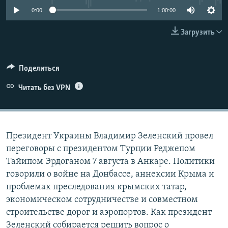
ПРИСОЕДИНЯЙТЕСЬ!
ПОБЕДИТЕЛЕЙ НЕ СУДЯТ?
0:00
1:00:00
КРЫМ.НЕПОКОРЕННЫЙ
Загрузить
ELIFBE
УКРАИНСКАЯ ПРОБЛЕМА КРЫМА
Поделиться
Все сайты RFE/RL
Читать без VPN
Президент Украины Владимир Зеленский провел
переговоры с президентом Турции Реджепом
Тайипом Эрдоганом 7 августа в Анкаре. Политики
говорили о войне на Донбассе, аннексии Крыма и
проблемах преследования крымских татар,
экономическом сотрудничестве и совместном
строительстве дорог и аэропортов. Как президент
Зеленский собирается решить вопрос о