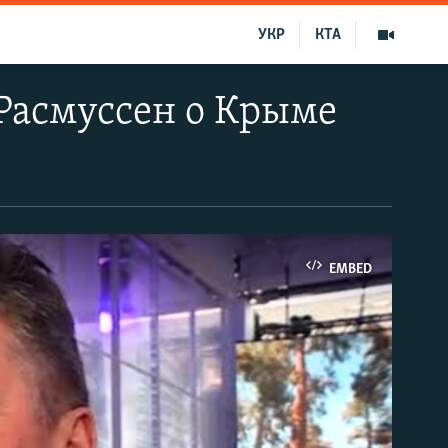
УКР
КТА
Расмуссен о Крыме
EMBED