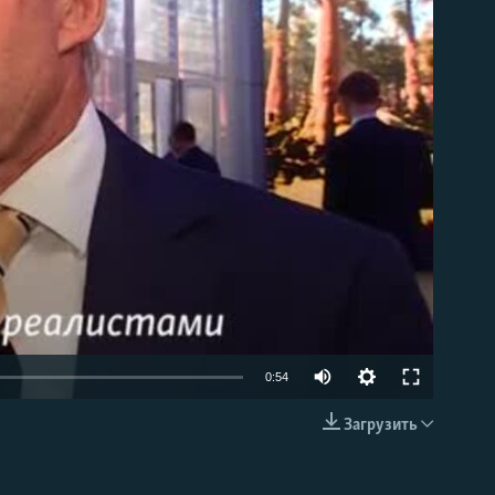
able
0:54
Загрузить
EMBED