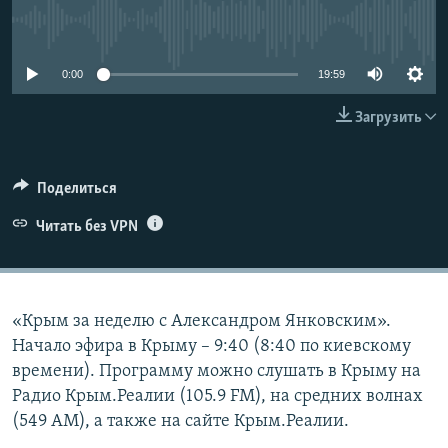
ПРИСОЕДИНЯЙТЕСЬ!
ПОБЕДИТЕЛЕЙ НЕ СУДЯТ?
No media source currently available
КРЫМ.НЕПОКОРЕННЫЙ
0:00
19:59
ELIFBE
Загрузить
УКРАИНСКАЯ ПРОБЛЕМА КРЫМА
Все сайты RFE/RL
Поделиться
Читать без VPN
«Крым за неделю с Александром Янковским».
Начало эфира в Крыму – 9:40 (8:40 по киевскому
времени). Программу можно слушать в Крыму на
Радио Крым.Реалии (105.9 FM), на средних волнах
(549 АМ), а также на сайте Крым.Реалии.