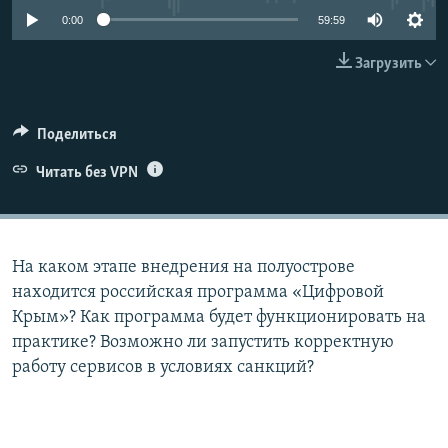
ПРИСОЕДИНЯЙТЕСЬ!
ПОБЕДИТЕЛЕЙ НЕ СУДЯТ?
0:00
59:59
КРЫМ.НЕПОКОРЕННЫЙ
Загрузить
ELIFBE
УКРАИНСКАЯ ПРОБЛЕМА КРЫМА
Поделиться
Все сайты RFE/RL
Читать без VPN
На каком этапе внедрения на полуострове
находится российская программа «Цифровой
Крым»? Как программа будет функционировать на
практике? Возможно ли запустить корректную
работу сервисов в условиях санкций?