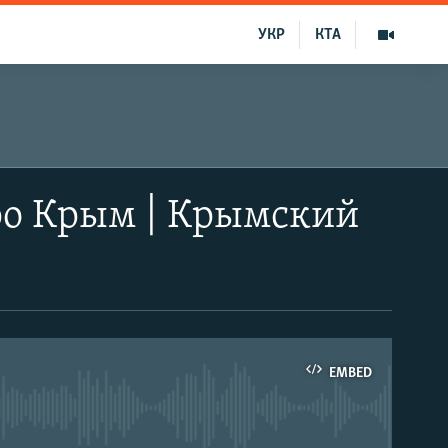
УКР
КТА
ро Крым | Крымский
EMBED
able