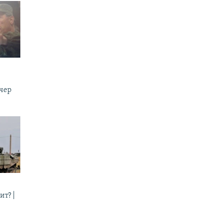
ечер
ит? |