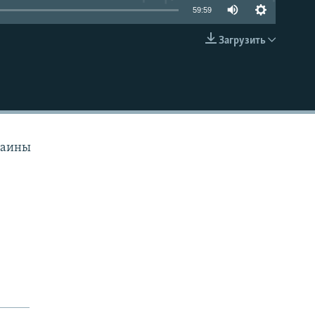
59:59
Загрузить
EMBED
раины