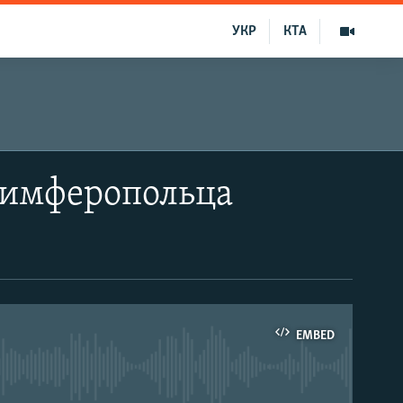
УКР
КТА
 симферопольца
EMBED
able