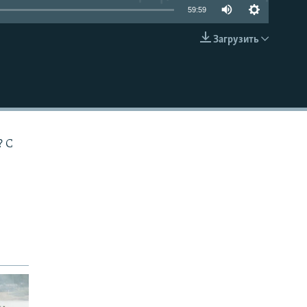
59:59
Загрузить
EMBED
? С