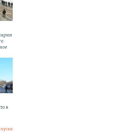
енарии
го
ное
то в
ыпуски