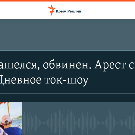
ашелся, обвинен. Арест
Дневное ток-шоу
No media source currently avail