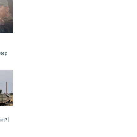
ечер
ит? |