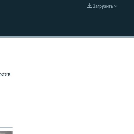
Загрузить
EMBED
олив