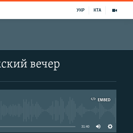
УКР
КТА
ский вечер
EMBED
able
31:40