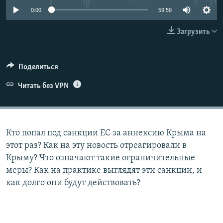
ПРИСОЕДИНЯЙТЕСЬ!
ПОБЕДИТЕЛЕЙ НЕ СУДЯТ?
0:00
59:59
КРЫМ.НЕПОКОРЕННЫЙ
Загрузить
ELIFBE
УКРАИНСКАЯ ПРОБЛЕМА КРЫМА
Поделиться
Все сайты RFE/RL
Читать без VPN
Кто попал под санкции ЕС за аннексию Крыма на
этот раз? Как на эту новость отреагировали в
Крыму? Что означают такие ограничительные
меры? Как на практике выглядят эти санкции, и
как долго они будут действовать?