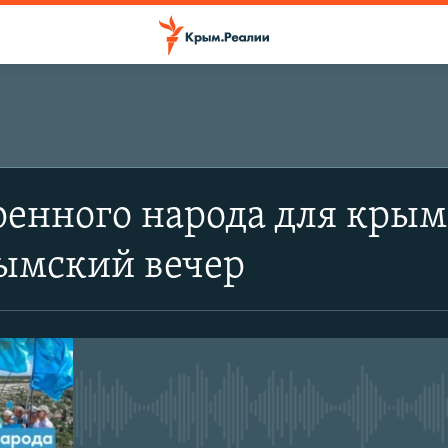
ренного народа для крым
рымский вечер
No media source currently avail