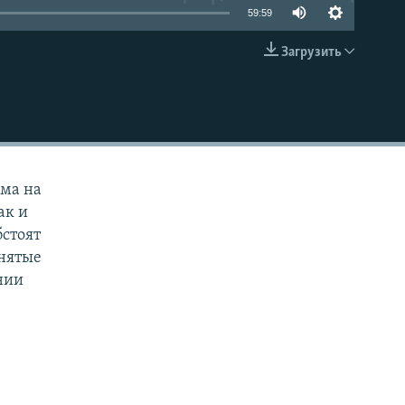
59:59
Загрузить
EMBED
ма на
ак и
бстоят
инятые
нии