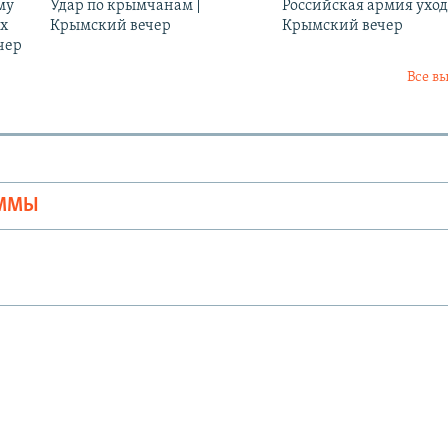
му
Удар по крымчанам |
Российская армия уход
ых
Крымский вечер
Крымский вечер
чер
Все в
Ы
АММЫ