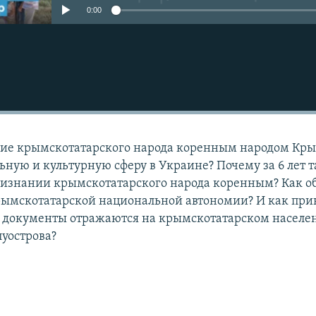
0:00
ние крымскотатарского народа коренным народом Кры
ьную и культурную сферу в Украине? Почему за 6 лет т
ризнании крымскотатарского народа коренным? Как о
Крымскотатарской национальной автономии? И как пр
документы отражаются на крымскотатарском населе
уострова?