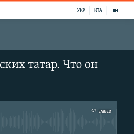
УКР
КТА
ских татар. Что он
EMBED
able