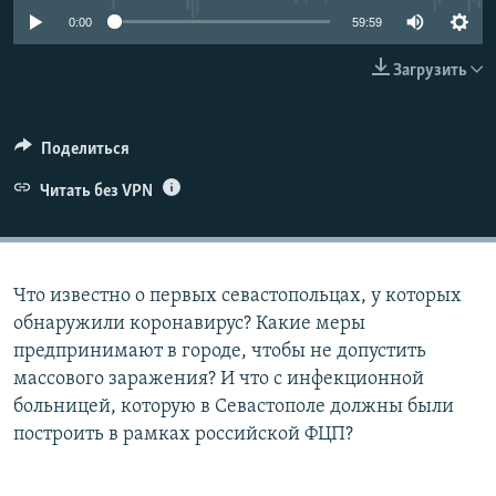
ПРИСОЕДИНЯЙТЕСЬ!
ПОБЕДИТЕЛЕЙ НЕ СУДЯТ?
0:00
59:59
КРЫМ.НЕПОКОРЕННЫЙ
Загрузить
ELIFBE
УКРАИНСКАЯ ПРОБЛЕМА КРЫМА
Поделиться
Все сайты RFE/RL
Читать без VPN
Что известно о первых севастопольцах, у которых
обнаружили коронавирус? Какие меры
предпринимают в городе, чтобы не допустить
массового заражения? И что с инфекционной
больницей, которую в Севастополе должны были
построить в рамках российской ФЦП?