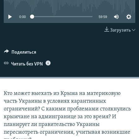
No media source currently available
ПРИСОЕДИНЯЙТЕСЬ!
ПОБЕДИТЕЛЕЙ НЕ СУДЯТ?
КРЫМ.НЕПОКОРЕННЫЙ
0:00
59:59
ELIFBE
Загрузить
УКРАИНСКАЯ ПРОБЛЕМА КРЫМА
Все сайты RFE/RL
Поделиться
Читать без VPN
Кто может выехать из Крыма на материковую
часть Украины в условиях карантинных
ограничений? С какими проблемами столкнулись
крымчане на админгранице за это время? И
планирует ли правительство Украины
пересмотреть ограничения, учитывая возникшие