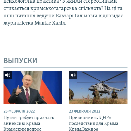
психологічна практика? З якими стереотипами
стикається кримськотатарська спільнота? На ці та
інші питання ведучій Ельзарі Галімовій відповідає
журналістка Мавілє Халіл.
ВЫПУСКИ
23 ФЕВРАЛЯ 2022
23 ФЕВРАЛЯ 2022
Путин требует признать
Признание «ЛДНР» –
аннексию Крыма |
последствия для Крыма |
Крымский вопрос
Крым.Важное