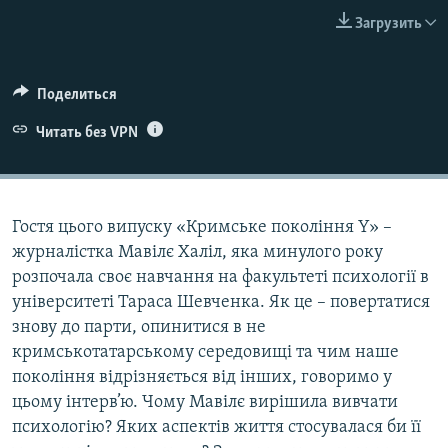
ПРИСОЕДИНЯЙТЕСЬ!
ПОБЕДИТЕЛЕЙ НЕ СУДЯТ?
Загрузить
КРЫМ.НЕПОКОРЕННЫЙ
ELIFBE
Поделиться
УКРАИНСКАЯ ПРОБЛЕМА КРЫМА
Читать без VPN
Все сайты RFE/RL
Гостя цього випуску «Кримське покоління Y» –
журналістка Мавілє Халіл, яка минулого року
розпочала своє навчання на факультеті психології в
університеті Тараса Шевченка. Як це – повертатися
знову до парти, опинитися в не
кримськотатарському середовищі та чим наше
покоління відрізняється від інших, говоримо у
цьому інтерв’ю. Чому Мавілє вирішила вивчати
психологію? Яких аспектів життя стосувалася би її