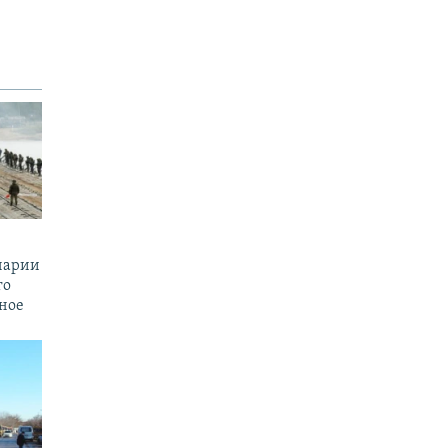
енарии
го
ное