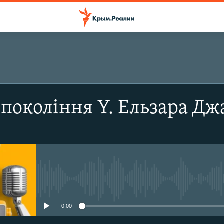
покоління Y. Ельзара Дж
No media source currently avail
0:00