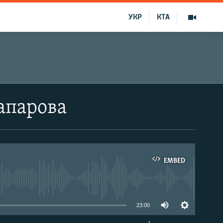
УКР
КТА
апарова
EMBED
able
23:00