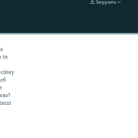
Загрузить
EMBED
ра
 та
есійну
щоб
и
єва?
 інші