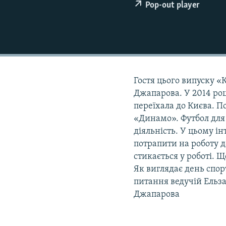
ПОБЕДИТЕЛЕЙ НЕ СУДЯТ?
Pop-out player
КРЫМ.НЕПОКОРЕННЫЙ
ELIFBE
УКРАИНСКАЯ ПРОБЛЕМА КРЫМА
Гостя цього випуску «
Джапарова. У 2014 роц
переїхала до Києва. П
«Динамо». Футбол для 
діяльність. У цьому і
потрапити на роботу 
стикається у роботі. 
Як виглядає день спор
питання ведучій Ельза
Джапарова