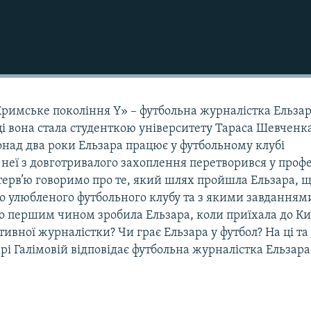
Кримське покоління Y» – футбольна журналістка Ельза
і вона стала студенткою університету Тараса Шевченка
онад два роки Ельзара працює у футбольному клубі
неї з довготривалого захоплення перетворився у проф
нтерв’ю говоримо про те, який шлях пройшла Ельзара, 
до улюбленого футбольного клубу та з якими завданням
Що першим чином зробила Ельзара, коли приїхала до Ки
тивної журналістки? Чи грає Ельзара у футбол? На ці та
рі Галімовій відповідає футбольна журналістка Ельзара