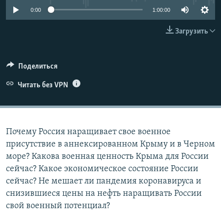
ПРИСОЕДИНЯЙТЕСЬ!
ПОБЕДИТЕЛЕЙ НЕ СУДЯТ?
0:00
1:00:00
КРЫМ.НЕПОКОРЕННЫЙ
Загрузить
ELIFBE
УКРАИНСКАЯ ПРОБЛЕМА КРЫМА
Поделиться
Все сайты RFE/RL
Читать без VPN
Почему Россия наращивает свое военное
присутствие в аннексированном Крыму и в Черном
море? Какова военная ценность Крыма для России
сейчас? Какое экономическое состояние России
сейчас? Не мешает ли пандемия коронавируса и
снизившиеся цены на нефть наращивать России
свой военный потенциал?