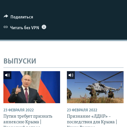
ПРИСОЕДИНЯЙТЕСЬ!
ПОБЕДИТЕЛЕЙ НЕ СУДЯТ?
КРЫМ.НЕПОКОРЕННЫЙ
Поделиться
ELIFBE
Читать без VPN
УКРАИНСКАЯ ПРОБЛЕМА КРЫМА
Все сайты RFE/RL
ВЫПУСКИ
23 ФЕВРАЛЯ 2022
23 ФЕВРАЛЯ 2022
Путин требует признать
Признание «ЛДНР» –
аннексию Крыма |
последствия для Крыма |