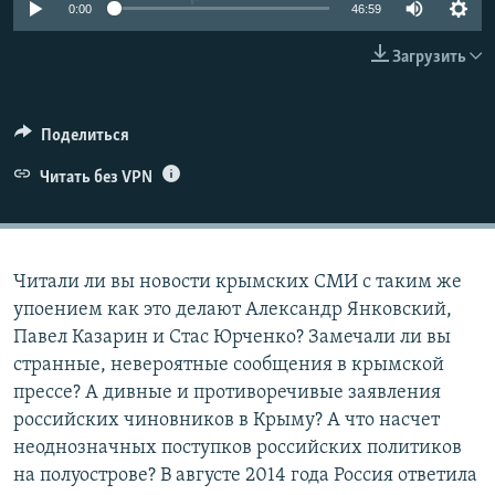
0:00
46:59
ПРИСОЕДИНЯЙТЕСЬ!
ПОБЕДИТЕЛЕЙ НЕ СУДЯТ?
Загрузить
КРЫМ.НЕПОКОРЕННЫЙ
ELIFBE
Поделиться
УКРАИНСКАЯ ПРОБЛЕМА КРЫМА
Все сайты RFE/RL
Читать без VPN
Читали ли вы новости крымских СМИ с таким же
упоением как это делают Александр Янковский,
Павел Казарин и Стас Юрченко? Замечали ли вы
странные, невероятные сообщения в крымской
прессе? А дивные и противоречивые заявления
российских чиновников в Крыму? А что насчет
неоднозначных поступков российских политиков
на полуострове? В августе 2014 года Россия ответила